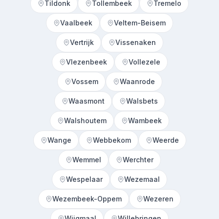
Tildonk
Tollembeek
Tremelo
Vaalbeek
Veltem-Beisem
Vertrijk
Vissenaken
Vlezenbeek
Vollezele
Vossem
Waanrode
Waasmont
Walsbets
Walshoutem
Wambeek
Wange
Webbekom
Weerde
Wemmel
Werchter
Wespelaar
Wezemaal
Wezembeek-Oppem
Wezeren
Wijgmaal
Willebringen