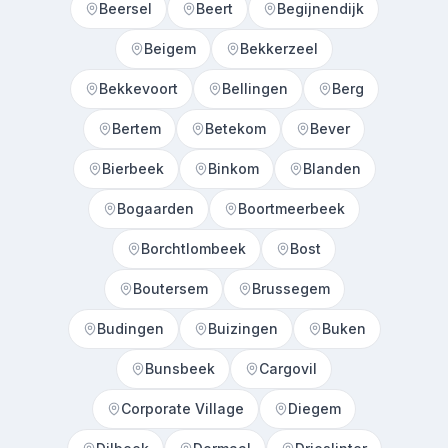
Beersel
Beert
Begijnendijk
Beigem
Bekkerzeel
Bekkevoort
Bellingen
Berg
Bertem
Betekom
Bever
Bierbeek
Binkom
Blanden
Bogaarden
Boortmeerbeek
Borchtlombeek
Bost
Boutersem
Brussegem
Budingen
Buizingen
Buken
Bunsbeek
Cargovil
Corporate Village
Diegem