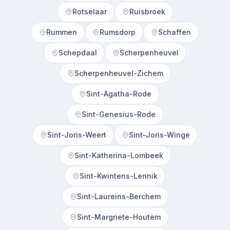
Rotselaar
Ruisbroek
Rummen
Rumsdorp
Schaffen
Schepdaal
Scherpenheuvel
Scherpenheuvel-Zichem
Sint-Agatha-Rode
Sint-Genesius-Rode
Sint-Joris-Weert
Sint-Joris-Winge
Sint-Katherina-Lombeek
Sint-Kwintens-Lennik
Sint-Laureins-Berchem
Sint-Margriete-Houtem