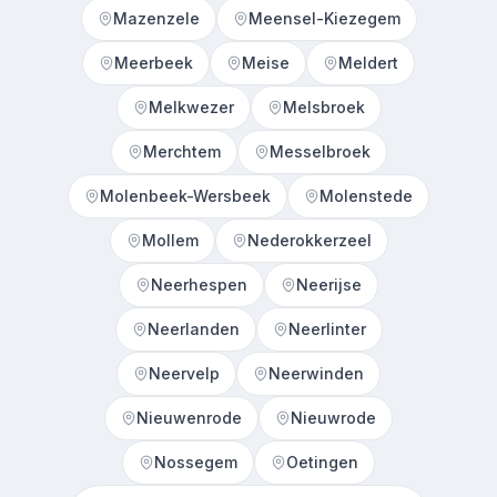
Mazenzele
Meensel-Kiezegem
Meerbeek
Meise
Meldert
Melkwezer
Melsbroek
Merchtem
Messelbroek
Molenbeek-Wersbeek
Molenstede
Mollem
Nederokkerzeel
Neerhespen
Neerijse
Neerlanden
Neerlinter
Neervelp
Neerwinden
Nieuwenrode
Nieuwrode
Nossegem
Oetingen