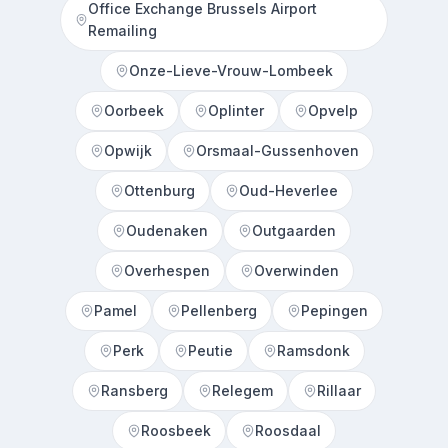
Office Exchange Brussels Airport
Remailing
Onze-Lieve-Vrouw-Lombeek
Oorbeek
Oplinter
Opvelp
Opwijk
Orsmaal-Gussenhoven
Ottenburg
Oud-Heverlee
Oudenaken
Outgaarden
Overhespen
Overwinden
Pamel
Pellenberg
Pepingen
Perk
Peutie
Ramsdonk
Ransberg
Relegem
Rillaar
Roosbeek
Roosdaal