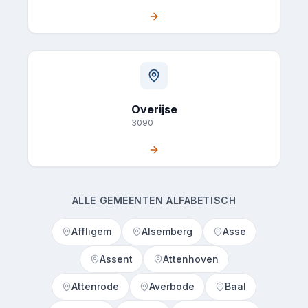
Overijse
3090
ALLE GEMEENTEN ALFABETISCH
Affligem
Alsemberg
Asse
Assent
Attenhoven
Attenrode
Averbode
Baal