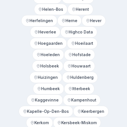
Helen-Bos
Herent
Herfelingen
Herne
Hever
Heverlee
Highco Data
Hoegaarden
Hoeilaart
Hoeleden
Hofstade
Holsbeek
Houwaart
Huizingen
Huldenberg
Humbeek
Itterbeek
Kaggevinne
Kampenhout
Kapelle-Op-Den-Bos
Keerbergen
Kerkom
Kersbeek-Miskom