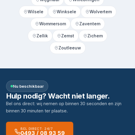
Wilsele
Winksele
Wolvertem
Wommersom
Zaventem
Zellik
Zemst
Zichem
Zoutleeuw
Nu beschikbaar
Hulp nodig? Wacht niet langer.
Bel ons direct: wij nemen op binnen 30 seconden en zijn
binnen 30 minuten ter plaatse.
BEL DIRECT: 24/7
0493 / 08 93 59