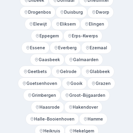
Dilbeek
Dormaal
Drieslinter
Drogenbos
Duisburg
Dworp
Elewijt
Eliksem
Elingen
Eppegem
Erps-Kwerps
Essene
Everberg
Ezemaal
Gaasbeek
Galmaarden
Geetbets
Gelrode
Glabbeek
Goetsenhoven
Gooik
Grazen
Grimbergen
Groot-Bijgaarden
Haasrode
Hakendover
Halle-Booienhoven
Hamme
Heikruis
Hekelgem