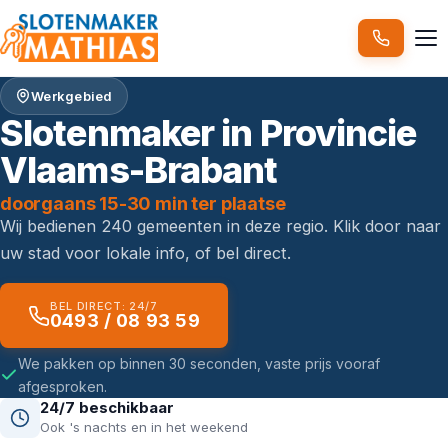
Werkgebied
Slotenmaker in Provincie
Vlaams-Brabant
doorgaans 15-30 min ter plaatse
Wij bedienen 240 gemeenten in deze regio. Klik door naar
uw stad voor lokale info, of bel direct.
BEL DIRECT: 24/7
0493 / 08 93 59
We pakken op binnen 30 seconden, vaste prijs vooraf
afgesproken.
24/7 beschikbaar
Ook 's nachts en in het weekend