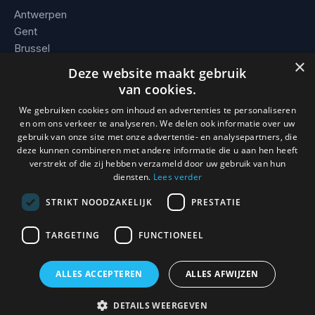
Antwerpen
Gent
Brussel
×
Leuven
Deze website maakt gebruik
Alle steden →
van cookies.
We gebruiken cookies om inhoud en advertenties te personaliseren
BEDRIJF
en om ons verkeer te analyseren. We delen ook informatie over uw
gebruik van onze site met onze advertentie- en analysepartners, die
Contact
deze kunnen combineren met andere informatie die u aan hen heeft
Werkgebied
verstrekt of die zij hebben verzameld door uw gebruik van hun
Voorwaarden
diensten.
Lees verder
STRIKT NOODZAKELIJK
PRESTATIE
TARGETING
FUNCTIONEEL
© 2026 Slotenmaker Mathias. KBO 0736.938.296 · BE 0736 938
296 · Erkend en verzekerd vakman.
ALLES ACCEPTEREN
ALLES AFWIJZEN
0493 / 08 93 59
DETAILS WEERGEVEN
24/7, direct ter plaatse