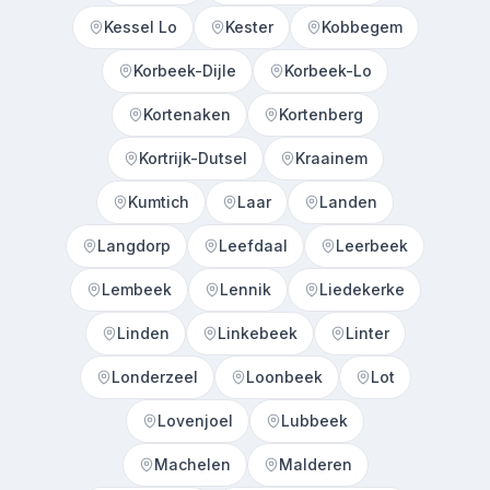
Kessel Lo
Kester
Kobbegem
Korbeek-Dijle
Korbeek-Lo
Kortenaken
Kortenberg
Kortrijk-Dutsel
Kraainem
Kumtich
Laar
Landen
Langdorp
Leefdaal
Leerbeek
Lembeek
Lennik
Liedekerke
Linden
Linkebeek
Linter
Londerzeel
Loonbeek
Lot
Lovenjoel
Lubbeek
Machelen
Malderen