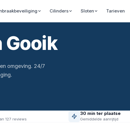
Inbraakbeveiliging
Cilinders
Sloten
Tarieven
n Gooik
 en omgeving. 24/7
ging.
30 min ter plaatse
an 127 reviews
Gemiddelde aanrijtijd