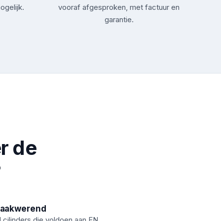
ogelijk.
vooraf afgesproken, met factuur en
garantie.
r de
?
raakwerend
d cilinders die voldoen aan EN