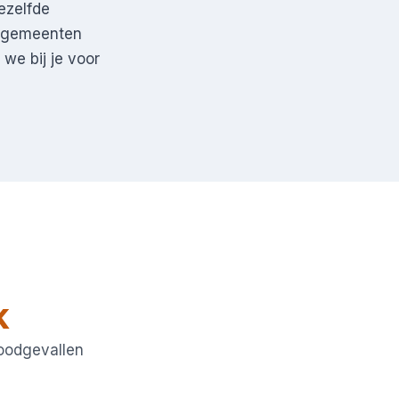
ezelfde
e gemeenten
we bij je voor
k
noodgevallen