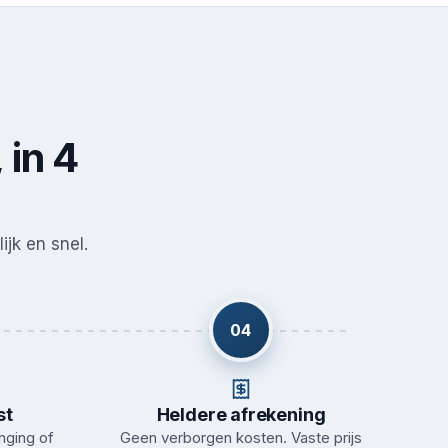
 in 4
ijk en snel.
04
st
Heldere afrekening
nging of
Geen verborgen kosten. Vaste prijs