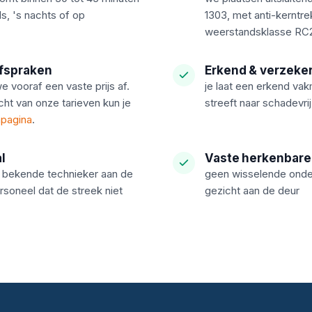
s, 's nachts of op
1303, met anti-kerntr
weerstandsklasse RC2
afspraken
Erkend & verzeke
e vooraf een vaste prijs af.
je laat een erkend vak
cht van onze tarieven kun je
streeft naar schadevrij
npagina
.
l
Vaste herkenbare
de bekende technieker aan de
geen wisselende onder
rsoneel dat de streek niet
gezicht aan de deur