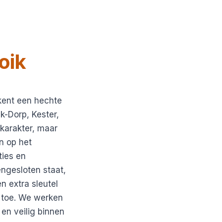
oik
kent een hechte
-Dorp, Kester,
karakter, maar
n op het
ties en
engesloten staat,
n extra sleutel
e toe. We werken
 en veilig binnen