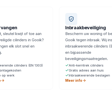
ervangen
Inbraakbeveiliging
, sleutel kwijt of toe aan
Bescherm uw woning of bedr
eiligde cilinders in Gooik?
Gooik tegen inbraak. Wij ins
ngen elk slot snel en
inbraakwerende cilinders (
g.
en bijpassende
beveiligingsmaatregelen.
werende cilinders (EN 1303)
Anti-kerntrek cilinders
ontagekosten
Gratis advies aan huis
e op werk
Inbraakwerende beslagen
o
Meer info