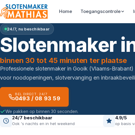
Home
Toegangscontrole
24/7, nu beschikbaar
Slotenmaker i
binnen 30 tot 45 minuten ter plaatse
Professionele slotenmaker in Gooik (Vlaams-Brabant)
voor noodopeningen, slotvervanging en inbraakbeveili
BEL DIRECT: 24/7
0493 / 08 93 59
We pakken op binnen 30 seconden.
24/7 beschikbaar
4.9/5
Ook 's nachts en in het weekend
op basis v