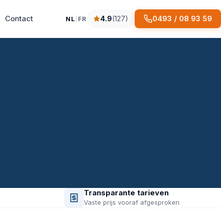
Contact
0493 / 08 93 59
4.9
(127)
NL
|
FR
4.9 sterren op basis van 127 reviews
Transparante tarieven
Vaste prijs vooraf afgesproken