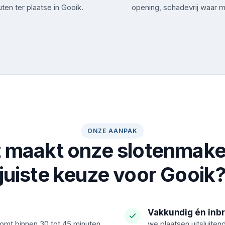
ten ter plaatse in Gooik.
opening, schadevrij waar m
ONZE AANPAK
 maakt onze slotenmake
juiste keuze voor Gooik
Vakkundig én inb
komt binnen 30 tot 45 minuten
we plaatsen uitsluiten