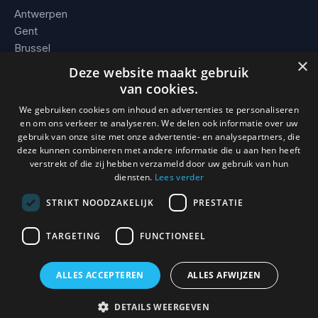
Antwerpen
Gent
Brussel
×
Leuven
Deze website maakt gebruik
Alle steden →
van cookies.
We gebruiken cookies om inhoud en advertenties te personaliseren
BEDRIJF
en om ons verkeer te analyseren. We delen ook informatie over uw
gebruik van onze site met onze advertentie- en analysepartners, die
Contact
deze kunnen combineren met andere informatie die u aan hen heeft
Werkgebied
verstrekt of die zij hebben verzameld door uw gebruik van hun
Voorwaarden
diensten.
Lees verder
STRIKT NOODZAKELIJK
PRESTATIE
TARGETING
FUNCTIONEEL
© 2026 Slotenmaker Mathias. KBO 0736.938.296 · BE 0736 938
296 · Erkend en verzekerd vakman.
ALLES ACCEPTEREN
ALLES AFWIJZEN
0493 / 08 93 59
DETAILS WEERGEVEN
24/7, direct ter plaatse