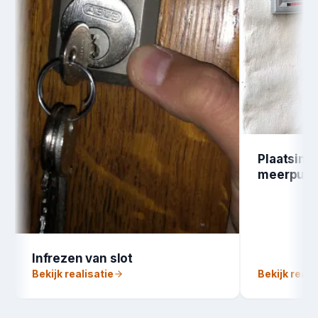
Plaatsing
meerpunt
Infrezen van slot
Bekijk realisatie
Bekijk reali