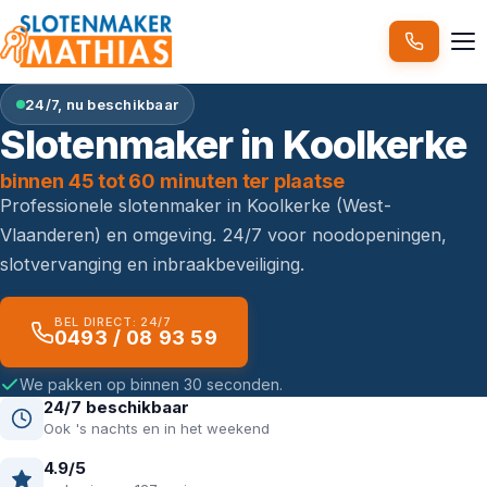
24/7, nu beschikbaar
Slotenmaker in Koolkerke
binnen 45 tot 60 minuten ter plaatse
Professionele slotenmaker in Koolkerke (West-
Vlaanderen) en omgeving. 24/7 voor noodopeningen,
slotvervanging en inbraakbeveiliging.
BEL DIRECT: 24/7
0493 / 08 93 59
We pakken op binnen 30 seconden.
24/7 beschikbaar
Ook 's nachts en in het weekend
4.9/5