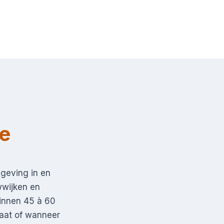
e
geving in en
wwijken en
 binnen 45 à 60
taat of wanneer