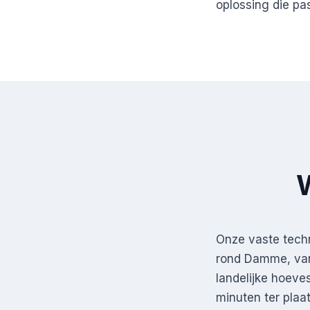
oplossing die pa
W
Onze vaste tech
rond Damme, van
landelijke hoeves
minuten ter plaa