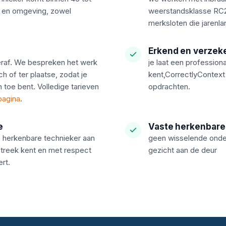
 en omgeving, zowel
weerstandsklasse RC2
merksloten die jarenl
Erkend en verzek
eraf. We bespreken het werk
je laat een professiona
ch of ter plaatse, zodat je
kent,CorrectlyContext 
 toe bent. Volledige tarieven
opdrachten.
pagina
.
e
Vaste herkenbare
de herkenbare technieker aan
geen wisselende onder
streek kent en met respect
gezicht aan de deur
rt.