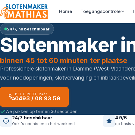
Home
Toegangscontrole
24/7, nu beschikbaar
Slotenmaker 
binnen 45 tot 60 minuten ter plaatse
Professionele slotenmaker in Damme (West-Vlaandere
voor noodopeningen, slotvervanging en inbraakbeveili
BEL DIRECT: 24/7
0493 / 08 93 59
We pakken op binnen 30 seconden.
24/7 beschikbaar
4.9/5
Ook 's nachts en in het weekend
op basis v