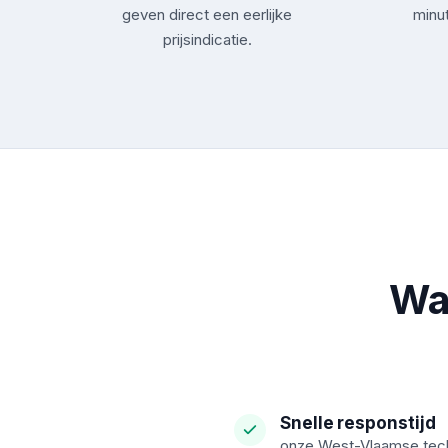
geven direct een eerlijke
minu
prijsindicatie.
Wa
Snelle responstijd
onze West-Vlaamse tech