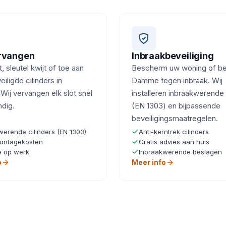
ervangen
Inbraakbeveiliging
, sleutel kwijt of toe aan
Bescherm uw woning of bedr
iligde cilinders in
Damme tegen inbraak. Wij
ij vervangen elk slot snel
installeren inbraakwerende 
ndig.
(EN 1303) en bijpassende
beveiligingsmaatregelen.
werende cilinders (EN 1303)
Anti-kerntrek cilinders
ontagekosten
Gratis advies aan huis
e op werk
Inbraakwerende beslagen
o
Meer info