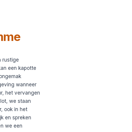
mme
 rustige
kan een kapotte
l ongemak
mgeving wanneer
ur, het vervangen
lot, we staan
, ook in het
jk en spreken
den we een