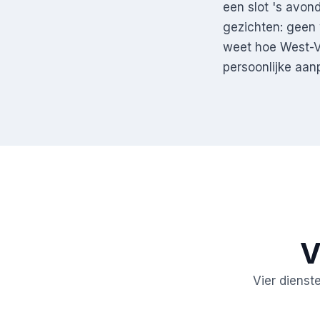
een slot 's avon
gezichten: geen
weet hoe West-V
persoonlijke aan
V
Vier dienst