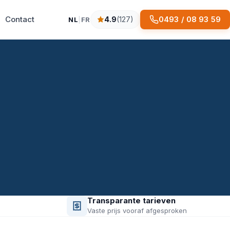
Contact
0493 / 08 93 59
4.9
(127)
NL
|
FR
4.9 sterren op basis van 127 reviews
Transparante tarieven
Vaste prijs vooraf afgesproken