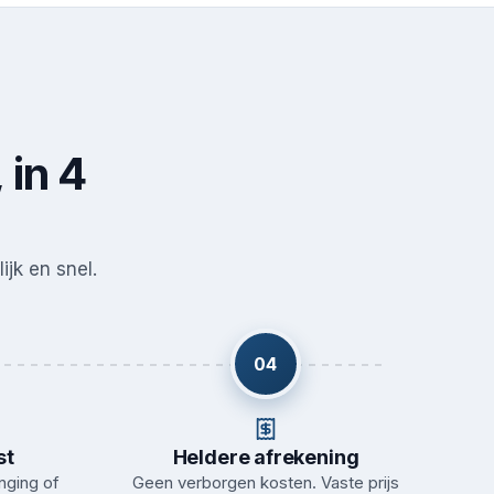
 in 4
ijk en snel.
04
st
Heldere afrekening
nging of
Geen verborgen kosten. Vaste prijs