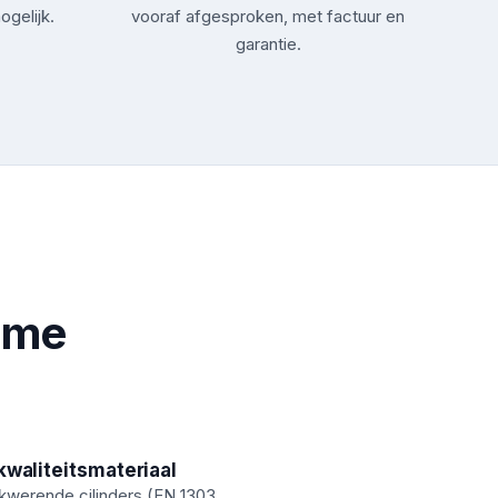
ogelijk.
vooraf afgesproken, met factuur en
garantie.
mme
waliteitsmateriaal
werende cilinders (EN 1303,