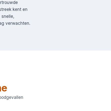
ertrouwde
treek kent en
snelle,
mag verwachten.
e
noodgevallen