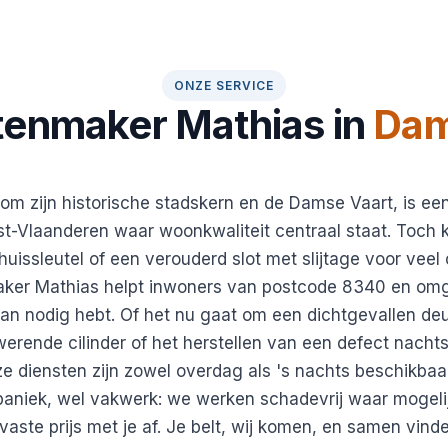
ONZE SERVICE
tenmaker Mathias in
Da
 zijn historische stadskern en de Damse Vaart, is een
t-Vlaanderen waar woonkwaliteit centraal staat. Toch 
 huissleutel of een verouderd slot met slijtage voor vee
aker Mathias helpt inwoners van postcode 8340 en o
an nodig hebt. Of het nu gaat om een dichtgevallen de
erende cilinder of het herstellen van een defect nachts
ze diensten zijn zowel overdag als 's nachts beschikbaar
aniek, wel vakwerk: we werken schadevrij waar mogeli
 vaste prijs met je af. Je belt, wij komen, en samen vin