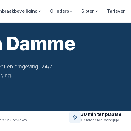
Inbraakbeveiliging
Cilinders
Sloten
Tarieven
in Damme
n) en omgeving. 24/7
ging.
30 min ter plaatse
an 127 reviews
Gemiddelde aanrijtijd