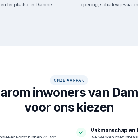
ten ter plaatse in Damme.
opening, schadevrij waar m
ONZE AANPAK
arom inwoners van Da
voor ons kiezen
Vakmanschap en k
nieker komt binnen 45 tot
we werken met inbraak