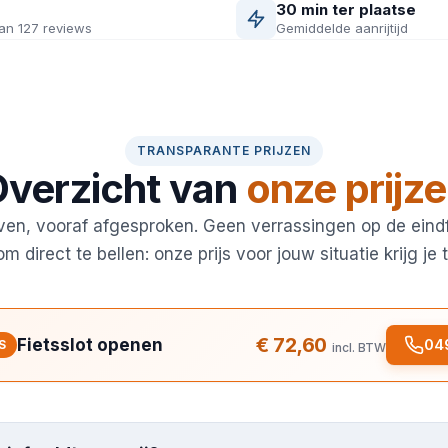
30 min ter plaatse
an 127 reviews
Gemiddelde aanrijtijd
TRANSPARANTE PRIJZEN
verzicht van
onze prijz
ven, vooraf afgesproken. Geen verrassingen op de eindf
 direct te bellen: onze prijs voor jouw situatie krijg je 
€ 72,60
Fietsslot openen
049
S
incl. BTW