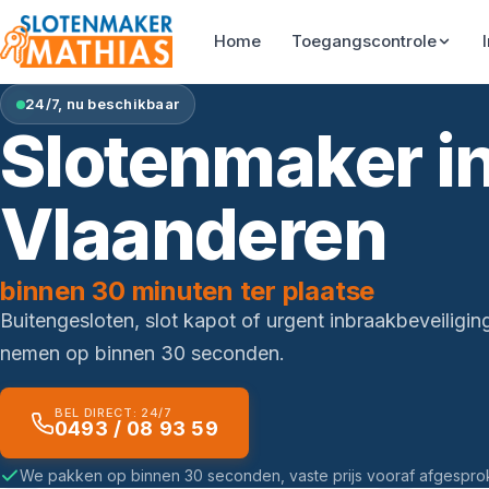
Home
Toegangscontrole
24/7, nu beschikbaar
Slotenmaker in
Vlaanderen
binnen 30 minuten ter plaatse
Buitengesloten, slot kapot of urgent inbraakbeveiliging
nemen op binnen 30 seconden.
BEL DIRECT: 24/7
0493 / 08 93 59
We pakken op binnen 30 seconden, vaste prijs vooraf afgespro