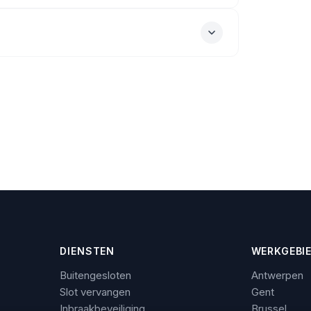
DIENSTEN
WERKGEBI
Buitengesloten
Antwerpen
Slot vervangen
Gent
Inbraakbeveiliging
Brussel