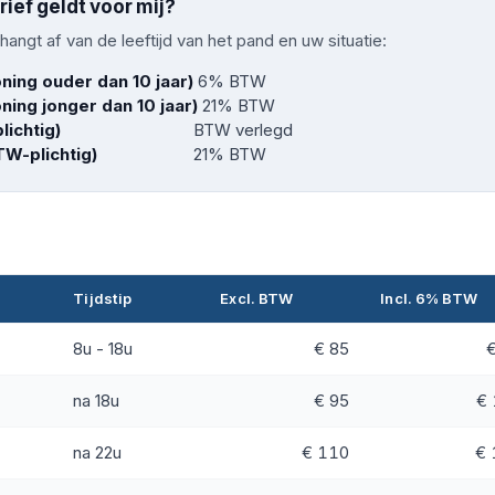
ief geldt voor mij?
angt af van de leeftijd van het pand en uw situatie:
oning ouder dan 10 jaar)
6% BTW
oning jonger dan 10 jaar)
21% BTW
lichtig)
BTW verlegd
BTW-plichtig)
21% BTW
Tijdstip
Excl. BTW
Incl. 6% BTW
8u - 18u
€ 85
€
na 18u
€ 95
€ 
na 22u
€ 110
€ 