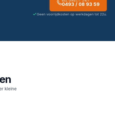
BEL DIRECT: 24/7
0493 / 08 93 59
Geen voorrijdkosten op werkdagen tot 22u.
gen
r kleine