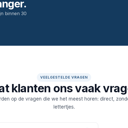
anger.
jn binnen 30
VEELGESTELDE VRAGEN
t klanten ons vaak vra
den op de vragen die we het meest horen: direct, zonde
lettertjes.