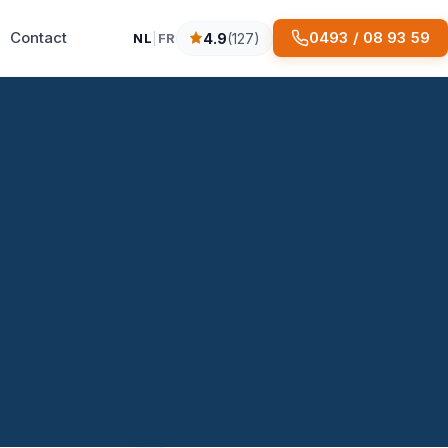
Contact
0493 / 08 93 59
NL
|
FR
4.9
(127)
4.9 sterren op basis van 127 reviews