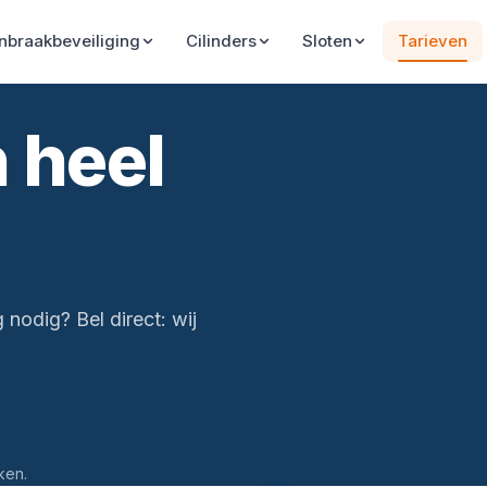
Inbraakbeveiliging
Cilinders
Sloten
Tarieven
 heel
 nodig? Bel direct: wij
ken.