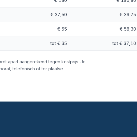
€ 180
€ 190,80
€ 37,50
€ 39,75
€ 55
€ 58,30
tot € 35
tot € 37,10
wordt apart aangerekend tegen kostprijs. Je
vooraf, telefonisch of ter plaatse.