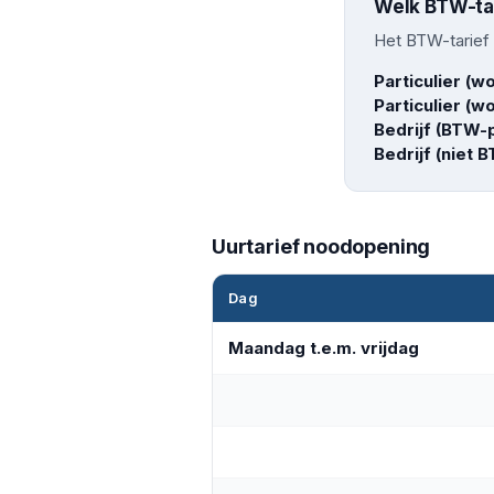
Welk BTW-tar
Het BTW-tarief h
Particulier (w
Particulier (w
Bedrijf (BTW-p
Bedrijf (niet 
Uurtarief noodopening
Dag
Maandag t.e.m. vrijdag