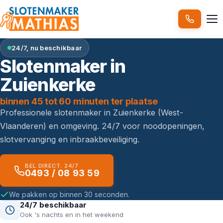
24/7, nu beschikbaar
Slotenmaker in
Zuienkerke
binnen 45 tot 60 minuten ter plaatse
Professionele slotenmaker in Zuienkerke (West-
Vlaanderen) en omgeving. 24/7 voor noodopeningen,
slotvervanging en inbraakbeveiliging.
BEL DIRECT: 24/7
0493 / 08 93 59
We pakken op binnen 30 seconden.
24/7 beschikbaar
Ook 's nachts en in het weekend