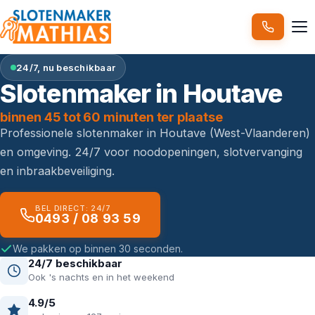
24/7, nu beschikbaar
Slotenmaker in Houtave
binnen 45 tot 60 minuten ter plaatse
Professionele slotenmaker in Houtave (West-Vlaanderen)
en omgeving. 24/7 voor noodopeningen, slotvervanging
en inbraakbeveiliging.
BEL DIRECT: 24/7
0493 / 08 93 59
We pakken op binnen 30 seconden.
24/7 beschikbaar
Ook 's nachts en in het weekend
4.9/5