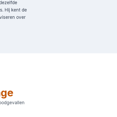
 dezelfde
. Hij kent de
viseren over
nge
noodgevallen