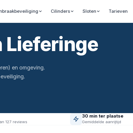
Inbraakbeveiliging
Cilinders
Sloten
Tarieven
 Lieferinge
eren) en omgeving.
veiliging.
30 min ter plaatse
an 127 reviews
Gemiddelde aanrijtijd