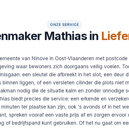
ONZE SERVICE
enmaker Mathias in
Liefe
lgemeente van Ninove in Oost-Vlaanderen met postcode
eving waar bewoners zich doorgaans veilig voelen. To
isgaan: een sleutel die afbreekt in het slot, een deur d
ls binnen liggen, of een versleten cilinder die plots niet 
vakman nodig die de situatie kalm en zonder onnodige s
ias biedt precies die service: een erkende en verzeker
 minuten ter plaatse kan zijn, ook 's avonds of in het 
nt, spreken vooraf een vaste prijs af en zorgen ervoor 
ing of bedrijfspand kunt gebruiken. Of het nu gaat om 