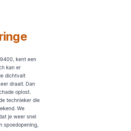
ringe
 9400, kent een
ch kan er
ie dichtvalt
meer draait. Dan
chade oplost.
de technieker die
weekend. We
dat je weer snel
een spoedopening,