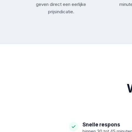
geven direct een eerlijke
minute
prijsindicatie.
Snelle respons
binnen 30 tot 45 minuten