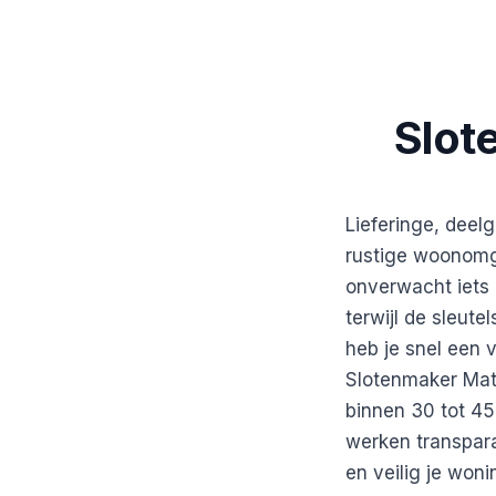
Slot
Lieferinge, dee
rustige woonomg
onverwacht iets m
terwijl de sleute
heb je snel een 
Slotenmaker Math
binnen 30 tot 45
werken transpara
en veilig je won