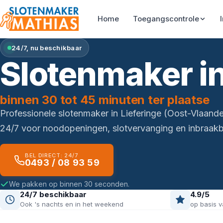
Home
Toegangscontrole
24/7, nu beschikbaar
Slotenmaker in
binnen 30 tot 45 minuten ter plaatse
Professionele slotenmaker in Lieferinge (Oost-Vlaand
24/7 voor noodopeningen, slotvervanging en inbraakbe
BEL DIRECT: 24/7
0493 / 08 93 59
We pakken op binnen 30 seconden.
24/7 beschikbaar
4.9/5
Ook 's nachts en in het weekend
op basis v