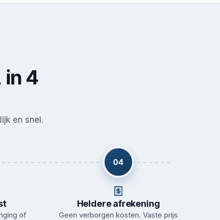
 in 4
ijk en snel.
04
st
Heldere afrekening
nging of
Geen verborgen kosten. Vaste prijs