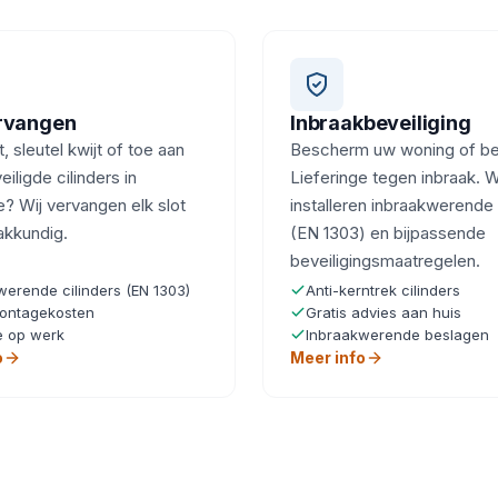
ervangen
Inbraakbeveiliging
, sleutel kwijt of toe aan
Bescherm uw woning of bedr
iligde cilinders in
Lieferinge tegen inbraak. W
e? Wij vervangen elk slot
installeren inbraakwerende 
akkundig.
(EN 1303) en bijpassende
beveiligingsmaatregelen.
werende cilinders (EN 1303)
Anti-kerntrek cilinders
ontagekosten
Gratis advies aan huis
e op werk
Inbraakwerende beslagen
o
Meer info