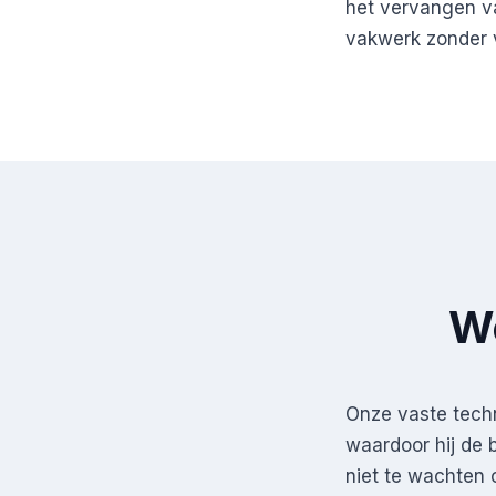
het vervangen va
vakwerk zonder v
We
Onze vaste techn
waardoor hij de b
niet te wachten o