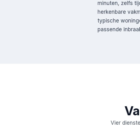
minuten, zelfs ti
herkenbare vakma
typische woninge
passende inbraak
Va
Vier dienst