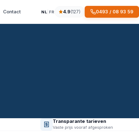
Contact
0493 / 08 93 59
4.9
(127)
NL
|
FR
4.9 sterren op basis van 127 reviews
Transparante tarieven
Vaste prijs vooraf afgesproken