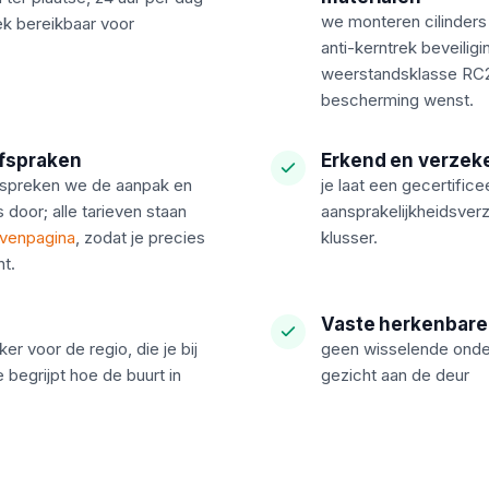
we monteren cilinders
k bereikbaar voor
anti-kerntrek beveilig
weerstandsklasse RC2 
bescherming wenst.
afspraken
Erkend en verzek
espreken we de aanpak en
je laat een gecertific
 door; alle tarieven staan
aansprakelijkheidsverz
evenpagina
, zodat je precies
klusser.
t.
Vaste herkenbare
er voor de regio, die je bij
geen wisselende onder
 begrijpt hoe de buurt in
gezicht aan de deur