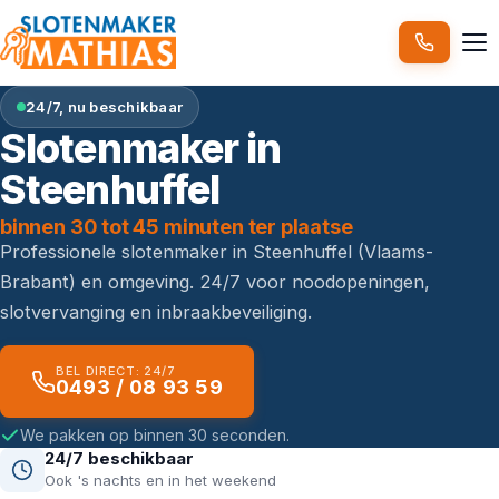
24/7, nu beschikbaar
Slotenmaker in
Steenhuffel
binnen 30 tot 45 minuten ter plaatse
Professionele slotenmaker in Steenhuffel (Vlaams-
Brabant) en omgeving. 24/7 voor noodopeningen,
slotvervanging en inbraakbeveiliging.
BEL DIRECT: 24/7
0493 / 08 93 59
We pakken op binnen 30 seconden.
24/7 beschikbaar
Ook 's nachts en in het weekend