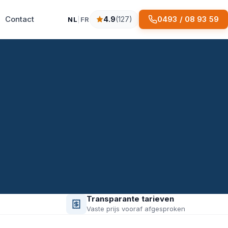
Contact
0493 / 08 93 59
4.9
(127)
NL
|
FR
4.9 sterren op basis van 127 reviews
Transparante tarieven
Vaste prijs vooraf afgesproken