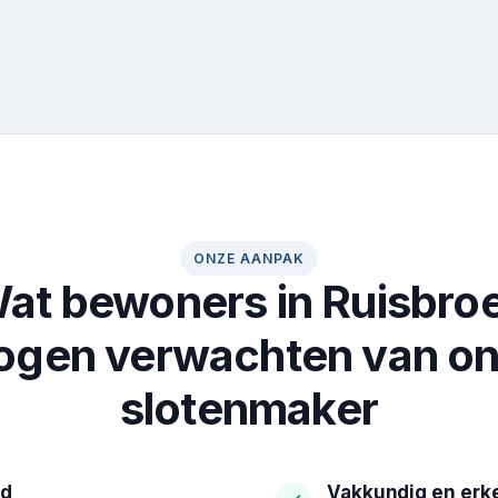
ONZE AANPAK
at bewoners in Ruisbro
gen verwachten van o
slotenmaker
id
Vakkundig en erk