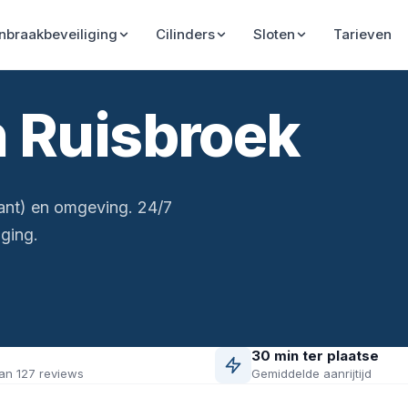
Inbraakbeveiliging
Cilinders
Sloten
Tarieven
n Ruisbroek
ant) en omgeving. 24/7
ging.
30 min ter plaatse
an 127 reviews
Gemiddelde aanrijtijd