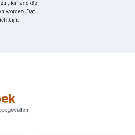
deur, iemand die
en worden. Dat
htbij is.
oek
noodgevallen