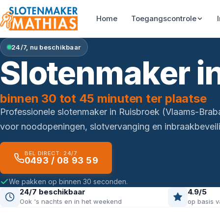
Home
Toegangscontrole
24/7, nu beschikbaar
Slotenmaker i
binnen 30 tot 45 minuten ter plaatse
Professionele slotenmaker in Ruisbroek (Vlaams-Brab
voor noodopeningen, slotvervanging en inbraakbeveili
BEL DIRECT: 24/7
0493 / 08 93 59
We pakken op binnen 30 seconden.
24/7 beschikbaar
4.9/5
Ook 's nachts en in het weekend
op basis v