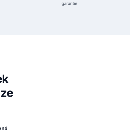
garantie.
ek
nze
end