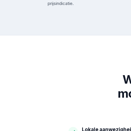
prijsindicatie.
W
mo
Lokale aanwezighe