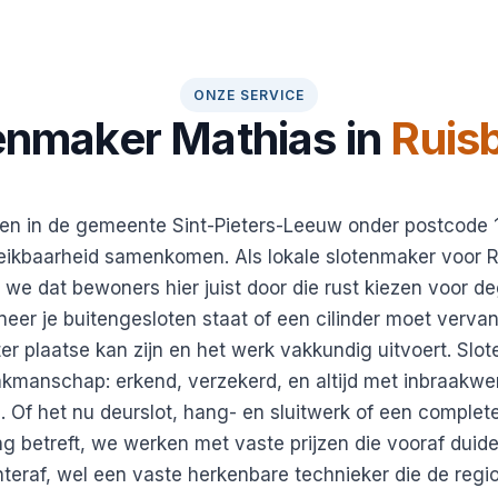
ONZE SERVICE
enmaker Mathias in
Ruis
en in de gemeente Sint-Pieters-Leeuw onder postcode 1
eikbaarheid samenkomen. Als lokale slotenmaker voor 
e dat bewoners hier juist door die rust kiezen voor de
neer je buitengesloten staat of een cilinder moet vervan
ter plaatse kan zijn en het werk vakkundig uitvoert. Sl
akmanschap: erkend, verzekerd, en altijd met inbraakwe
 Of het nu deurslot, hang- en sluitwerk of een complet
g betreft, we werken met vaste prijzen die vooraf duidel
teraf, wel een vaste herkenbare technieker die de regi