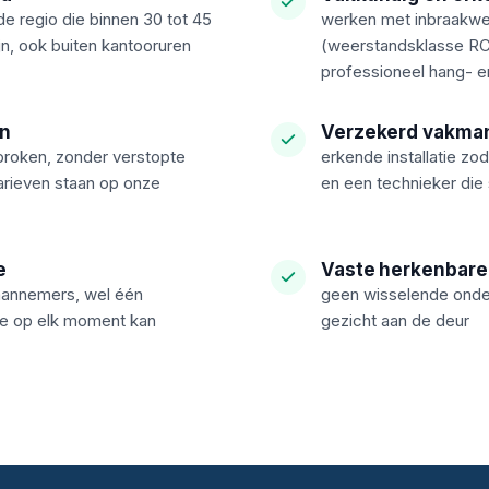
de regio die binnen 30 tot 45
werken met inbraakwe
n, ook buiten kantooruren
(weerstandsklasse RC
professioneel hang- e
en
Verzekerd vakma
sproken, zonder verstopte
erkende installatie zod
arieven staan op onze
en een technieker die 
e
Vaste herkenbare
aannemers, wel één
geen wisselende onder
je op elk moment kan
gezicht aan de deur