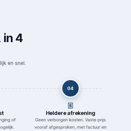
 in 4
ijk en snel.
04
st
Heldere afrekening
nging of
Geen verborgen kosten. Vaste prijs
ogelijk.
vooraf afgesproken, met factuur en