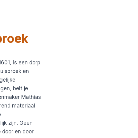
broek
601, is een dorp
Ruisbroek en
gelijke
gen, belt je
otenmaker Mathias
rend materiaal
e
ijk zijn. Geen
o door en door