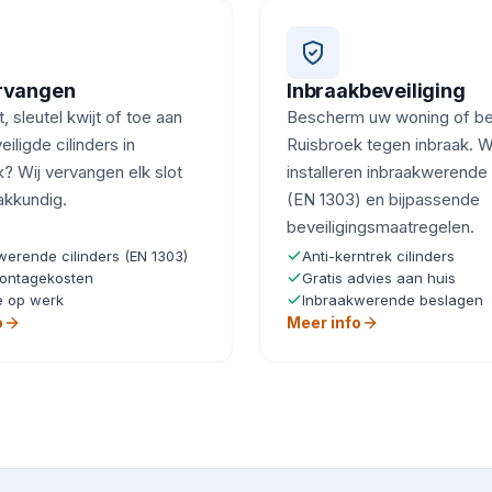
ervangen
Inbraakbeveiliging
, sleutel kwijt of toe aan
Bescherm uw woning of bedr
iligde cilinders in
Ruisbroek tegen inbraak. W
? Wij vervangen elk slot
installeren inbraakwerende 
akkundig.
(EN 1303) en bijpassende
beveiligingsmaatregelen.
werende cilinders (EN 1303)
Anti-kerntrek cilinders
ontagekosten
Gratis advies aan huis
e op werk
Inbraakwerende beslagen
o
Meer info