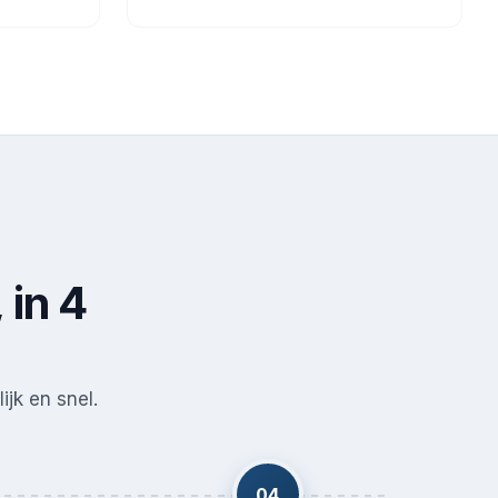
 in 4
ijk en snel.
04