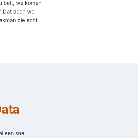
: u belt, we komen
f. Dat doen we
akman die echt
Data
alleen snel