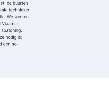
et, de buurten
kale technieker
atie. We werken
l Vlaams-
dispatching.
ze nodig is:
jd een no-