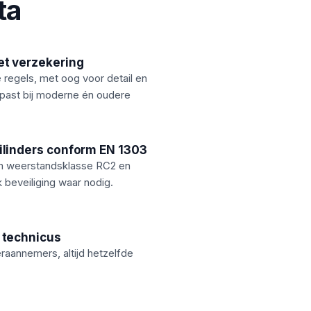
ta
t verzekering
regels, met oog voor detail en
past bij moderne én oudere
ilinders conform EN 1303
en weerstandsklasse RC2 en
 beveiliging waar nodig.
 technicus
aannemers, altijd hetzelfde