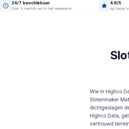
24/7 beschikbaar
4.9/5
Ook 's nachts en in het weekend
op basis v
Slo
Wie in Highco Da
Slotenmaker Math
dichtgeslagen de
Highco Data, gel
vertrouwd terrei