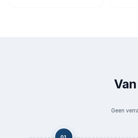
Van 
Geen verras
01