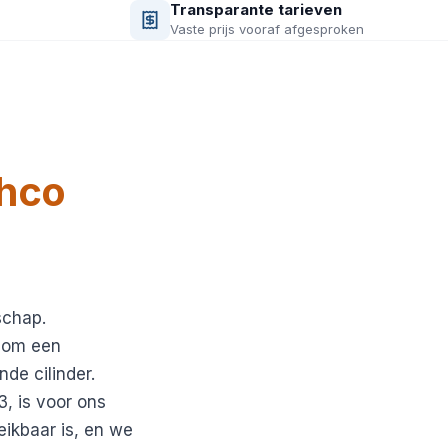
Transparante tarieven
Vaste prijs vooraf afgesproken
hco
schap.
t om een
de cilinder.
, is voor ons
eikbaar is, en we