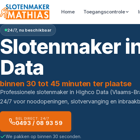
Home
Toegangscontrole
24/7, nu beschikbaar
Slotenmaker i
Data
binnen 30 tot 45 minuten ter plaatse
Professionele slotenmaker in Highco Data (Vlaams-B
24/7 voor noodopeningen, slotvervanging en inbraakbe
BEL DIRECT: 24/7
0493 / 08 93 59
We pakken op binnen 30 seconden.