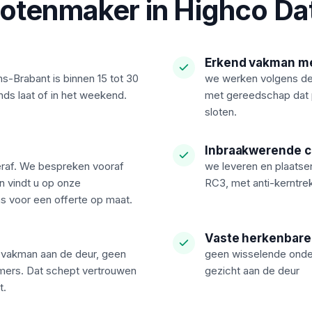
lotenmaker in Highco Da
Erkend vakman me
s-Brabant is binnen 15 tot 30
we werken volgens de 
onds laat of in het weekend.
met gereedschap dat 
sloten.
Inbraakwerende c
eraf. We bespreken vooraf
we leveren en plaats
en vindt u op onze
RC3, met anti-kerntrek
ns voor een offerte op maat.
Vaste herkenbare
e vakman aan de deur, geen
geen wisselende onder
ers. Dat schept vertrouwen
gezicht aan de deur
t.