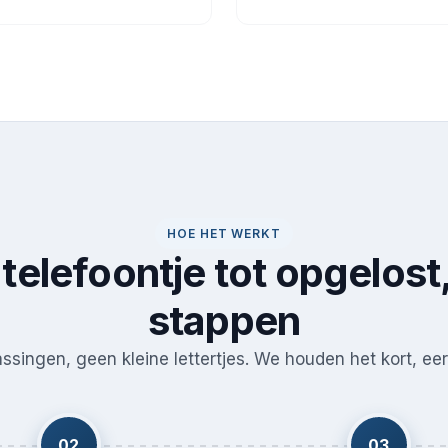
HOE HET WERKT
telefoontje tot opgelost,
stappen
singen, geen kleine lettertjes. We houden het kort, eerl
02
03