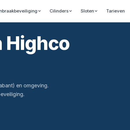
Inbraakbeveiliging
Cilinders
Sloten
Tarieven
n Highco
rabant) en omgeving.
veiliging.