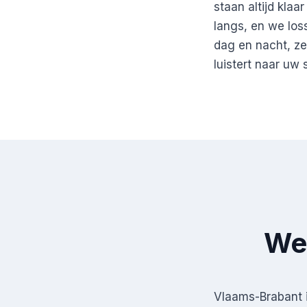
staan altijd klaa
langs, en we los
dag en nacht, z
luistert naar uw s
Wer
Vlaams-Brabant i