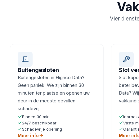
Vak
Vier dienst
Buitengesloten
Slot v
Buitengesloten in Highco Data?
Slot kapot
Geen paniek. We zijn binnen 30
beter bev
minuten ter plaatse en openen uw
Data? Wij
deur in de meeste gevallen
vakkundi
schadevrij.
Binnen 30 min
Inbraak
24/7 beschikbaar
Vaste m
Schadevrije opening
Garanti
Meer info
Meer inf