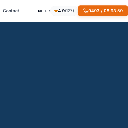
Contact
0493 / 08 93 59
4.9
(127)
NL
|
FR
4.9 sterren op basis van 127 reviews