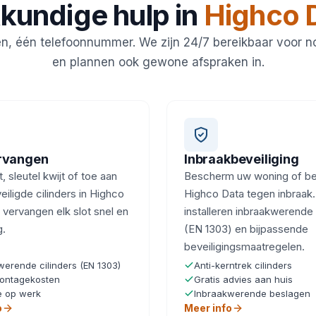
kundige hulp in
Highco 
en, één telefoonnummer. We zijn 24/7 bereikbaar voor 
en plannen ook gewone afspraken in.
ervangen
Inbraakbeveiliging
, sleutel kwijt of toe aan
Bescherm uw woning of bedr
eiligde cilinders in Highco
Highco Data tegen inbraak.
 vervangen elk slot snel en
installeren inbraakwerende 
g.
(EN 1303) en bijpassende
beveiligingsmaatregelen.
werende cilinders (EN 1303)
Anti-kerntrek cilinders
ontagekosten
Gratis advies aan huis
e op werk
Inbraakwerende beslagen
o
Meer info