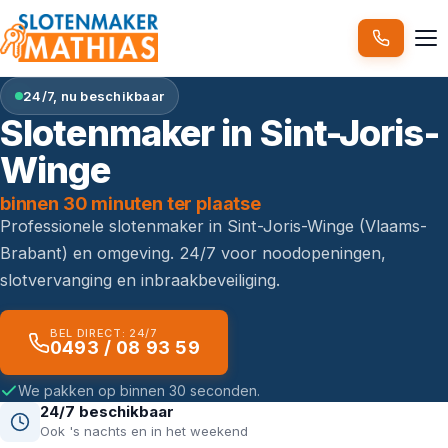
24/7, nu beschikbaar
Slotenmaker in Sint-Joris-
Winge
binnen 30 minuten ter plaatse
Professionele slotenmaker in Sint-Joris-Winge (Vlaams-
Brabant) en omgeving. 24/7 voor noodopeningen,
slotvervanging en inbraakbeveiliging.
BEL DIRECT: 24/7
0493 / 08 93 59
We pakken op binnen 30 seconden.
24/7 beschikbaar
Ook 's nachts en in het weekend