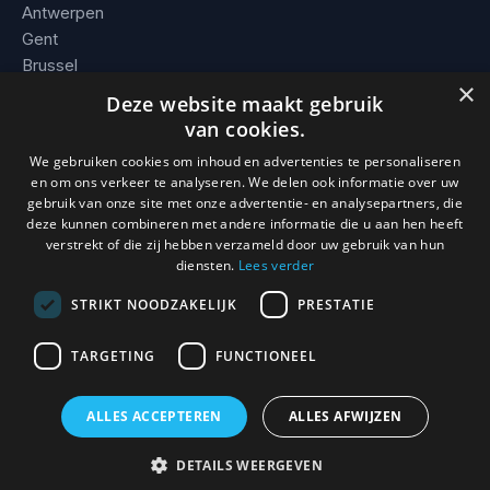
Antwerpen
Gent
Brussel
×
Leuven
Deze website maakt gebruik
Alle steden →
van cookies.
We gebruiken cookies om inhoud en advertenties te personaliseren
BEDRIJF
en om ons verkeer te analyseren. We delen ook informatie over uw
gebruik van onze site met onze advertentie- en analysepartners, die
Contact
deze kunnen combineren met andere informatie die u aan hen heeft
Werkgebied
verstrekt of die zij hebben verzameld door uw gebruik van hun
Voorwaarden
diensten.
Lees verder
STRIKT NOODZAKELIJK
PRESTATIE
TARGETING
FUNCTIONEEL
© 2026 Slotenmaker Mathias. KBO 0736.938.296 · BE 0736 938
296 · Erkend en verzekerd vakman.
ALLES ACCEPTEREN
ALLES AFWIJZEN
0493 / 08 93 59
DETAILS WEERGEVEN
24/7, direct ter plaatse