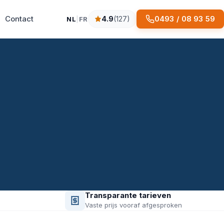
Contact
0493 / 08 93 59
4.9
(127)
NL
|
FR
4.9 sterren op basis van 127 reviews
Transparante tarieven
Vaste prijs vooraf afgesproken