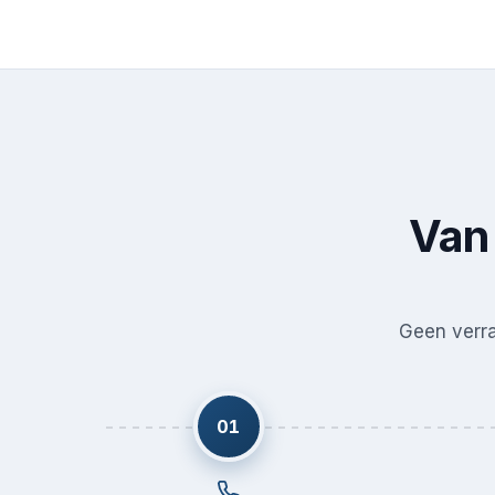
Van 
Geen verras
01