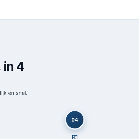
 in 4
ijk en snel.
04