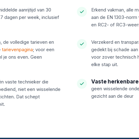
ddelde aanrijtijd van 30
Erkend vakman, alle ma
 7 dagen per week, inclusief
aan de EN 1303-norm v
en RC2- of RC3-weers
, de volledige tarieven en
Verzekerd en transpara
e
tarievenpagina
; voor een
gedekt bij schade aan
el je ons even. Geen
voor zover technisch 
elke stap uit.
Vaste herkenbare
én vaste technieker die
geen wisselende onder
ediend, niet een wisselende
gezicht aan de deur
ichten. Dat schept
it.