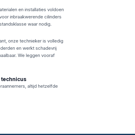
terialen en installaties voldoen
oor inbraakwerende cilinders
tandsklasse waar nodig.
nt, onze technieker is volledig
 derden en werkt schadevrij
haalbaar. We leggen vooraf
 technicus
aannemers, altijd hetzelfde