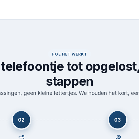
HOE HET WERKT
telefoontje tot opgelost,
stappen
singen, geen kleine lettertjes. We houden het kort, eerl
02
03