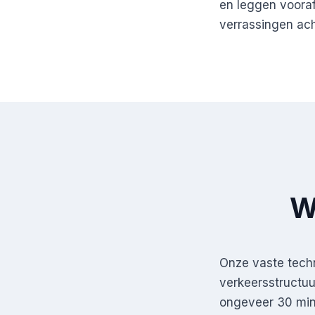
en leggen vooraf
verrassingen ach
W
Onze vaste techn
verkeersstructuu
ongeveer 30 minu