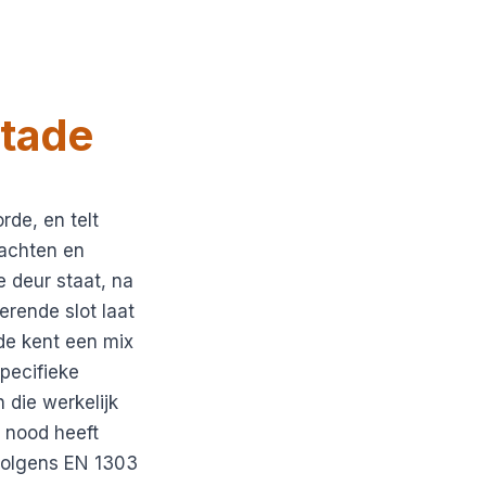
tade
rde, en telt
rachten en
e deur staat, na
erende slot laat
de kent een mix
pecifieke
 die werkelijk
 nood heeft
volgens EN 1303