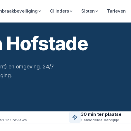
Inbraakbeveiliging
Cilinders
Sloten
Tarieven
n Hofstade
nt) en omgeving. 24/7
ging.
30 min ter plaatse
an 127 reviews
Gemiddelde aanrijtijd