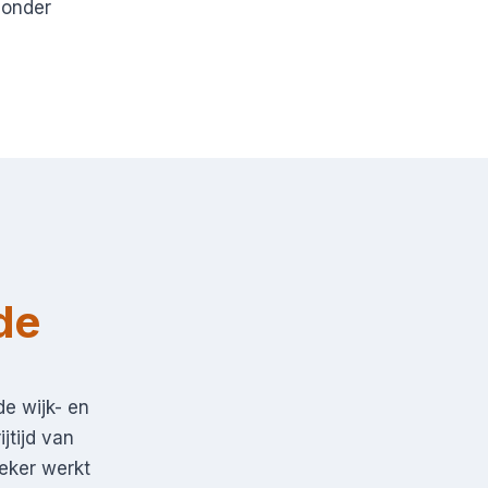
zonder
de
e wijk- en
jtijd van
eker werkt