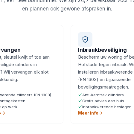
en, één telefoonnummer. We zijn 24/7 bereikbaar voor 
en plannen ook gewone afspraken in.
ervangen
Inbraakbeveiliging
, sleutel kwijt of toe aan
Bescherm uw woning of bedr
iligde cilinders in
Hofstade tegen inbraak. Wi
 Wij vervangen elk slot
installeren inbraakwerende 
akkundig.
(EN 1303) en bijpassende
beveiligingsmaatregelen.
werende cilinders (EN 1303)
Anti-kerntrek cilinders
ontagekosten
Gratis advies aan huis
e op werk
Inbraakwerende beslagen
o
Meer info