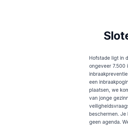
Slot
Hofstade ligt in
ongeveer 7.500 
inbraakpreventie 
een inbraakpogin
plaatsen, we kom
van jonge gezin
veiligheidsvraag
beschermen. Je b
geen agenda. We