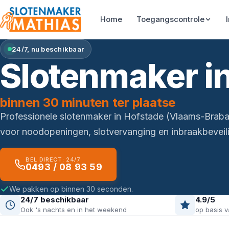
Home
Toegangscontrole
24/7, nu beschikbaar
Slotenmaker i
binnen 30 minuten ter plaatse
Professionele slotenmaker in Hofstade (Vlaams-Braba
voor noodopeningen, slotvervanging en inbraakbeveili
BEL DIRECT: 24/7
0493 / 08 93 59
We pakken op binnen 30 seconden.
24/7 beschikbaar
4.9/5
Ook 's nachts en in het weekend
op basis v