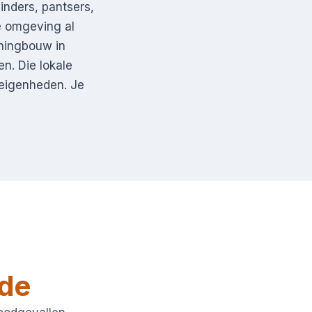
inders, pantsers,
e omgeving al
oningbouw in
n. Die lokale
rteigenheden. Je
de