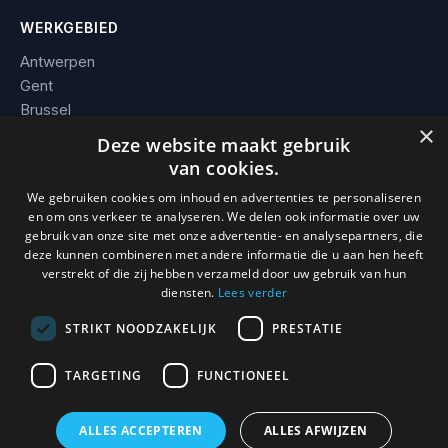
WERKGEBIED
Antwerpen
Gent
Brussel
×
Leuven
Deze website maakt gebruik
Alle steden →
van cookies.
We gebruiken cookies om inhoud en advertenties te personaliseren
BEDRIJF
en om ons verkeer te analyseren. We delen ook informatie over uw
gebruik van onze site met onze advertentie- en analysepartners, die
Contact
deze kunnen combineren met andere informatie die u aan hen heeft
Werkgebied
verstrekt of die zij hebben verzameld door uw gebruik van hun
Voorwaarden
diensten.
Lees verder
STRIKT NOODZAKELIJK
PRESTATIE
TARGETING
FUNCTIONEEL
© 2026 Slotenmaker Mathias. KBO 0736.938.296 · BE 0736 938
296 · Erkend en verzekerd vakman.
ALLES ACCEPTEREN
ALLES AFWIJZEN