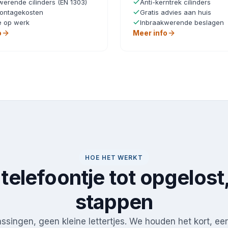
werende cilinders (EN 1303)
Anti-kerntrek cilinders
ontagekosten
Gratis advies aan huis
e op werk
Inbraakwerende beslagen
o
Meer info
HOE HET WERKT
telefoontje tot opgelost,
stappen
singen, geen kleine lettertjes. We houden het kort, eerl