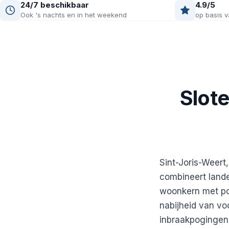
24/7 beschikbaar
4.9/5
Ook 's nachts en in het weekend
op basis v
Slot
Sint-Joris-Weert
combineert lande
woonkern met po
nabijheid van vo
inbraakpogingen,