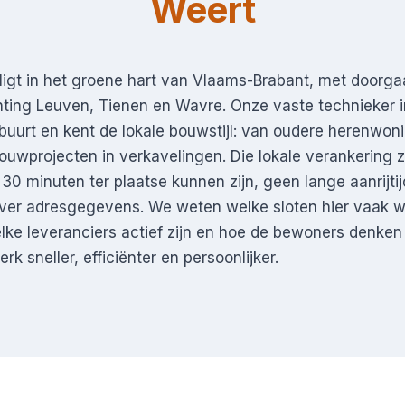
Weert
 ligt in het groene hart van Vlaams-Brabant, met doorg
hting Leuven, Tienen en Wavre. Onze vaste technieker i
 buurt en kent de lokale bouwstijl: van oudere herenwon
wprojecten in verkavelingen. Die lokale verankering z
 30 minuten ter plaatse kunnen zijn, geen lange aanrijti
 over adresgegevens. We weten welke sloten hier vaak 
elke leveranciers actief zijn en hoe de bewoners denken 
k sneller, efficiënter en persoonlijker.