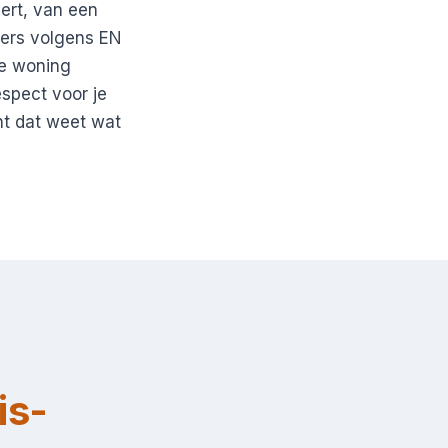
eert, van een
ders volgens EN
je woning
spect voor je
t dat weet wat
is-