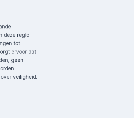
aande
n deze regio
ingen tot
orgt ervoor dat
jden, geen
worden
over veiligheid.