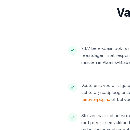
Va
24/7 bereikbaar, ook 's 
feestdagen, met respon
minuten in Vlaams-Brab
Vaste prijs vooraf afge
achteraf; raadpleeg onz
tarievenpagina
of bel vo
Streven naar schadevri
met precisie en vakkund
en beslag zoveel mogelijk