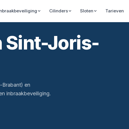
Inbraakbeveiliging
Cilinders
Sloten
Tarieven
 Sint-Joris-
s-Brabant) en
n inbraakbeveiliging.