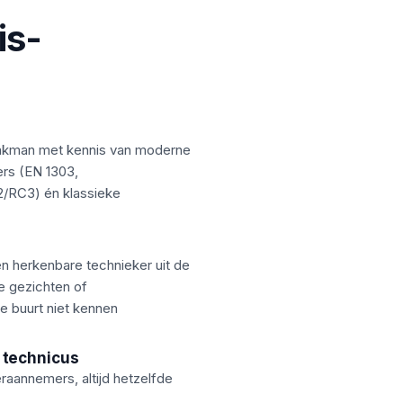
is-
akman met kennis van moderne
ers (EN 1303,
/RC3) én klassieke
en herkenbare technieker uit de
e gezichten of
 buurt niet kennen
 technicus
aannemers, altijd hetzelfde