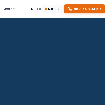
Contact
0493 / 08 93 59
4.9
(127)
NL
|
FR
4.9 sterren op basis van 127 reviews