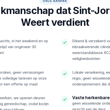
ONZE AANPAK
kmanschap dat Sint-Jor
Weert verdient
nachts, in het weekend en op
Erkend & verzekerd v
stijd van ongeveer 30
inbraakwerende cilind
ant
weerstandsklasse RC2
veiligheidssloten
sproken, geen verrassingen
Lokale verankering, e
e volledige tarieven op onze
regio, geen wisselend
or een offerte op maat
onderaannemers die de
Vaste herkenbare
j werken, we openen deuren
geen wisselende onder
ig gereedschap, zodat kozijn
gezicht aan de deur
 intact blijven