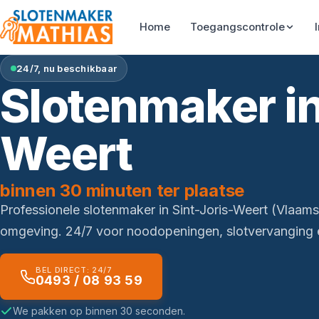
Home
Toegangscontrole
24/7, nu beschikbaar
Slotenmaker in
Weert
binnen 30 minuten ter plaatse
Professionele slotenmaker in Sint-Joris-Weert (Vlaam
omgeving. 24/7 voor noodopeningen, slotvervanging e
BEL DIRECT: 24/7
0493 / 08 93 59
We pakken op binnen 30 seconden.