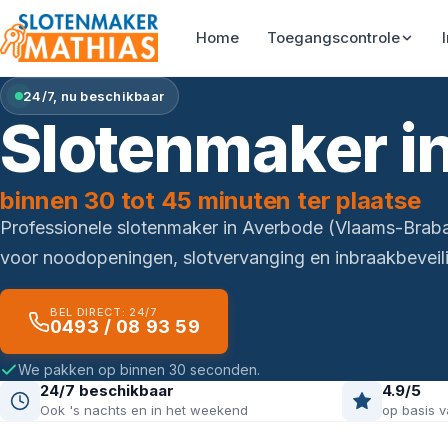
Home
Toegangscontrole
24/7, nu beschikbaar
Slotenmaker i
binnen 30 tot 45 minuten ter plaatse
Professionele slotenmaker in Averbode (Vlaams-Brab
voor noodopeningen, slotvervanging en inbraakbeveili
BEL DIRECT: 24/7
0493 / 08 93 59
We pakken op binnen 30 seconden.
24/7 beschikbaar
4.9/5
Ook 's nachts en in het weekend
op basis v