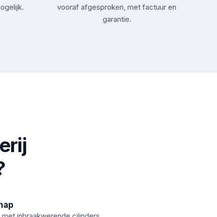
ogelijk.
vooraf afgesproken, met factuur en
garantie.
rij
?
hap
 met inbraakwerende cilinders