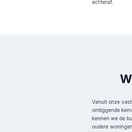
achteraf.
We
Vanuit onze vas
omliggende kerne
kennen we de bu
oudere woningen 