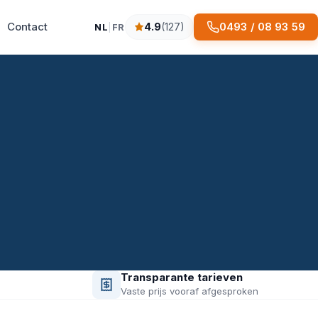
Contact
0493 / 08 93 59
4.9
(127)
NL
|
FR
4.9 sterren op basis van 127 reviews
Transparante tarieven
Vaste prijs vooraf afgesproken