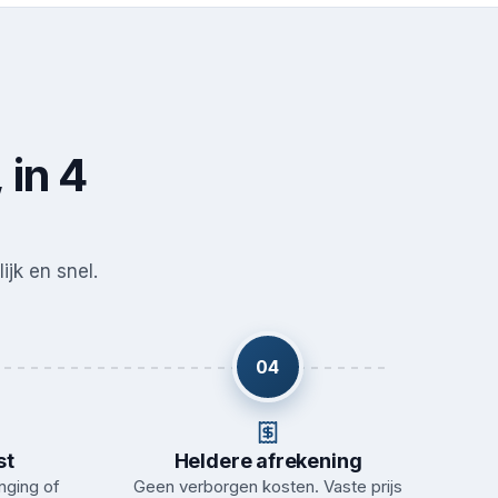
 in 4
ijk en snel.
04
st
Heldere afrekening
nging of
Geen verborgen kosten. Vaste prijs