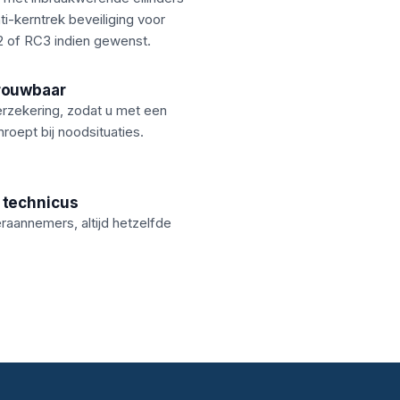
i-kerntrek beveiliging voor
 of RC3 indien gewenst.
rouwbaar
rzekering, zodat u met een
nroept bij noodsituaties.
 technicus
aannemers, altijd hetzelfde