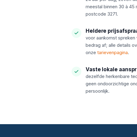
meestal binnen 30 à 45 m
postcode 3271.
Heldere prijsafspra
voor aankomst spreken 
bedrag af; alle details o
onze
tarievenpagina
.
Vaste lokale aansp
dezelfde herkenbare tec
geen ondoorzichtige on
persoonlijk.