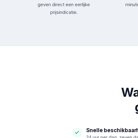
geven direct een eerlijke
minute
prijsindicatie.
Wa
Snelle beschikbaar
24 uur per dag, zeven d