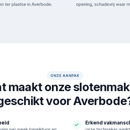
n ter plaatse in Averbode.
opening, schadevrij waar m
ONZE AANPAK
t maakt onze slotenmake
geschikt voor Averbode
heid
Erkend vakmansc
agen per week bereikbaar en
onze technieker werkt