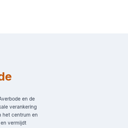
de
 Averbode en de
kale verankering
n het centrum en
 en vermijdt