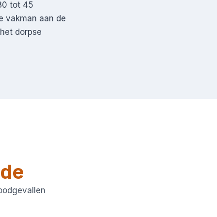
30 tot 45
are vakman aan de
 het dorpse
ode
noodgevallen