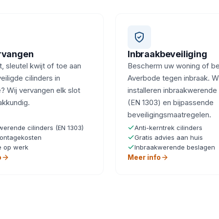
ervangen
Inbraakbeveiliging
, sleutel kwijt of toe aan
Bescherm uw woning of bedr
iligde cilinders in
Averbode tegen inbraak. Wi
 Wij vervangen elk slot
installeren inbraakwerende 
akkundig.
(EN 1303) en bijpassende
beveiligingsmaatregelen.
werende cilinders (EN 1303)
Anti-kerntrek cilinders
ontagekosten
Gratis advies aan huis
e op werk
Inbraakwerende beslagen
o
Meer info