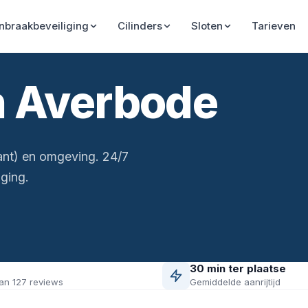
Inbraakbeveiliging
Cilinders
Sloten
Tarieven
n Averbode
ant) en omgeving. 24/7
ging.
30 min ter plaatse
an 127 reviews
Gemiddelde aanrijtijd