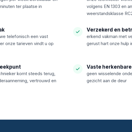
inuten ter plaatse in
volgens EN 1303 en ant
weerstandsklasse RC2
ak
Verzekerd en bet
we telefonisch een vast
erkend vakman met ve
ver onze tarieven vindt u op
gerust hart onze hulp i
reekpunt
Vaste herkenbare
hnieker komt steeds terug,
geen wisselende onder
deraanneming, vertrouwd en
gezicht aan de deur