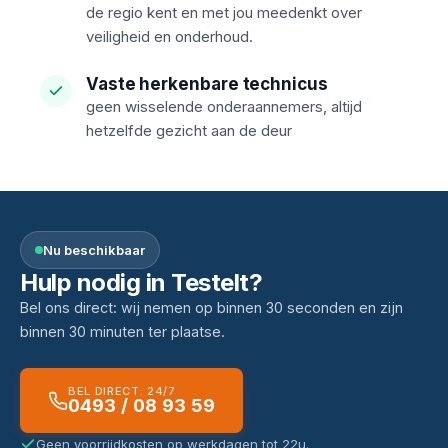
de regio kent en met jou meedenkt over
veiligheid en onderhoud.
Vaste herkenbare technicus
geen wisselende onderaannemers, altijd
hetzelfde gezicht aan de deur
Nu beschikbaar
Hulp nodig in Testelt?
Bel ons direct: wij nemen op binnen 30 seconden en zijn
binnen 30 minuten ter plaatse.
BEL DIRECT: 24/7
0493 / 08 93 59
Geen voorrijdkosten op werkdagen tot 22u.