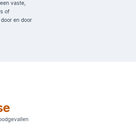
 een vaste,
s of
 door en door
se
noodgevallen