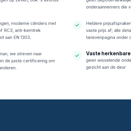
onderaannemers die va
ngen, moderne cilinders met
Heldere prijsafsprake
f RC3, anti-kerntrek
vaste prijs af; alle det
eit aan EN 1303.
tarievenpagina onder
Vaste herkenbare
man, we streven naar
geen wisselende onder
n de juiste certificering om
gezicht aan de deur
randeren.