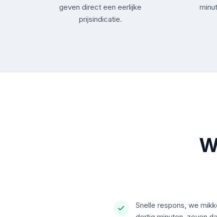
geven direct een eerlijke
minut
prijsindicatie.
W
Snelle respons, we mik
dertig minuten, zeven d