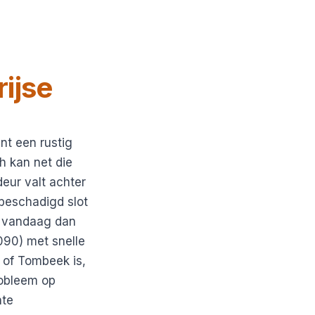
ijse
nt een rustig
h kan net die
deur valt achter
 beschadigd slot
er vandaag dan
090) met snelle
n of Tombeek is,
robleem op
nte