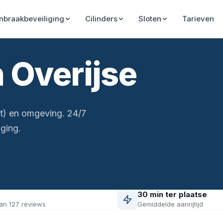
Inbraakbeveiliging
Cilinders
Sloten
Tarieven
 Overijse
nt) en omgeving. 24/7
ging.
30 min ter plaatse
an 127 reviews
Gemiddelde aanrijtijd