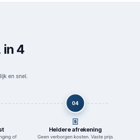
 in 4
ijk en snel.
04
st
Heldere afrekening
nging of
Geen verborgen kosten. Vaste prijs