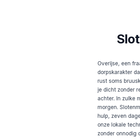
Slo
Overijse, een fr
dorpskarakter da
rust soms bruusk 
je dicht zonder r
achter. In zulke
morgen. Slotenma
hulp, zeven dage
onze lokale tech
zonder onnodig 