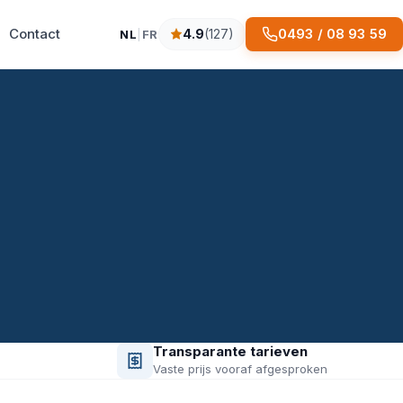
Contact
0493 / 08 93 59
4.9
(127)
NL
|
FR
4.9 sterren op basis van 127 reviews
Transparante tarieven
Vaste prijs vooraf afgesproken