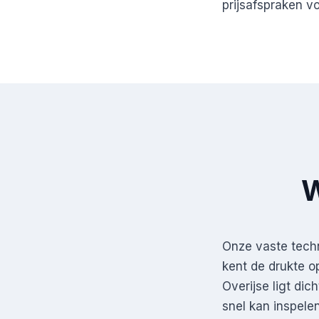
prijsafspraken vo
W
Onze vaste techn
kent de drukte o
Overijse ligt dic
snel kan inspelen