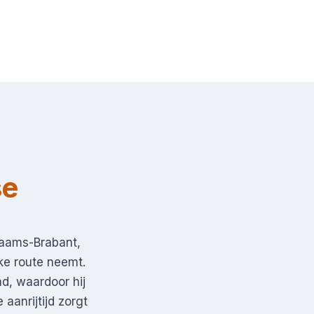
se
laams-Brabant,
ke route neemt.
ad, waardoor hij
aanrijtijd zorgt