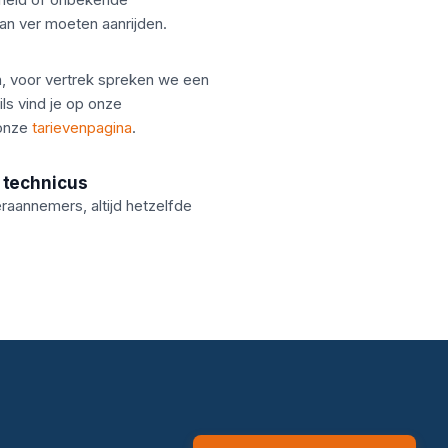
n ver moeten aanrijden.
n, voor vertrek spreken we een
ails vind je op onze
 onze
tarievenpagina
.
 technicus
aannemers, altijd hetzelfde