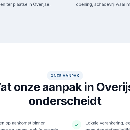
en ter plaatse in Overijse.
opening, schadevrij waar m
ONZE AANPAK
at onze aanpak in Overij
onderscheidt
ken op aankomst binnen
Lokale verankering, ee
agen op zeven, ook 's avonds
geen depotafhankelij