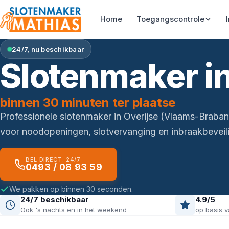
Home
Toegangscontrole
24/7, nu beschikbaar
Slotenmaker in
binnen 30 minuten ter plaatse
Professionele slotenmaker in Overijse (Vlaams-Braba
voor noodopeningen, slotvervanging en inbraakbeveili
BEL DIRECT: 24/7
0493 / 08 93 59
We pakken op binnen 30 seconden.
24/7 beschikbaar
4.9/5
Ook 's nachts en in het weekend
op basis v