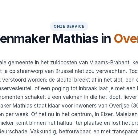
ONZE SERVICE
tenmaker Mathias in
Over
aaie gemeente in het zuidoosten van Vlaams-Brabant, ke
t je op steenworp van Brussel niet zou verwachten. Toc
verstoord worden: de sleutel breekt af in het slot, een 
eservesleutel, of een poging tot inbraak laat je met een
 momenten schakelt u een vakman in die het klopt, liev
ker Mathias staat klaar voor inwoners van Overijse (3
n per week. Of het nu in het centrum, in Eizer, Maleize
nieker komt binnen het halfuur ter plaatse en lost het p
deurschade. Vakkundig, betrouwbaar, en met transpara