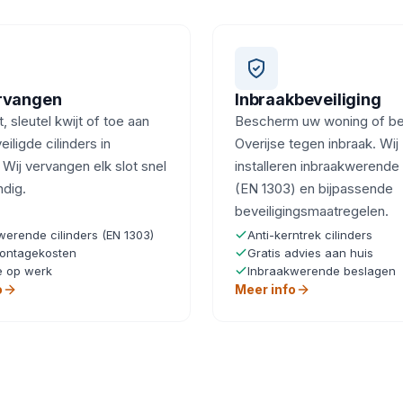
ervangen
Inbraakbeveiliging
, sleutel kwijt of toe aan
Bescherm uw woning of bedr
iligde cilinders in
Overijse tegen inbraak. Wij
 Wij vervangen elk slot snel
installeren inbraakwerende 
ndig.
(EN 1303) en bijpassende
beveiligingsmaatregelen.
werende cilinders (EN 1303)
Anti-kerntrek cilinders
ontagekosten
Gratis advies aan huis
e op werk
Inbraakwerende beslagen
o
Meer info