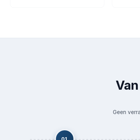
Van 
Geen verras
01