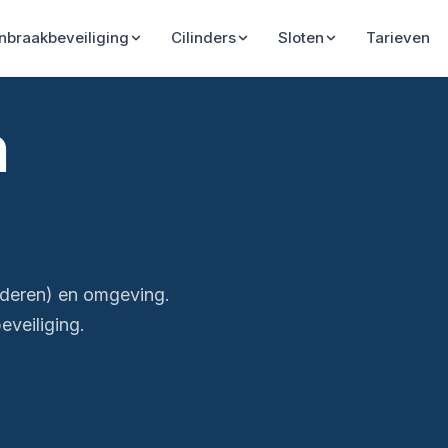
Inbraakbeveiliging
Cilinders
Sloten
Tarieven
n
nderen) en omgeving.
veiliging.