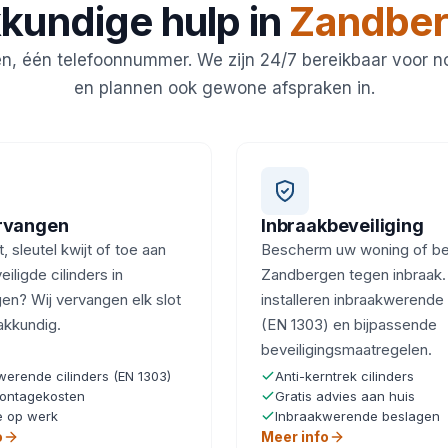
kundige hulp in
Zandbe
en, één telefoonnummer. We zijn 24/7 bereikbaar voor 
en plannen ook gewone afspraken in.
ervangen
Inbraakbeveiliging
, sleutel kwijt of toe aan
Bescherm uw woning of bedr
iligde cilinders in
Zandbergen tegen inbraak.
en? Wij vervangen elk slot
installeren inbraakwerende 
akkundig.
(EN 1303) en bijpassende
beveiligingsmaatregelen.
werende cilinders (EN 1303)
Anti-kerntrek cilinders
ontagekosten
Gratis advies aan huis
e op werk
Inbraakwerende beslagen
o
Meer info