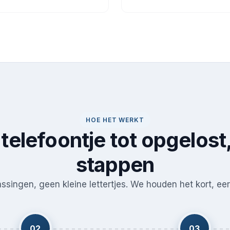
HOE HET WERKT
telefoontje tot opgelost,
stappen
singen, geen kleine lettertjes. We houden het kort, eerl
02
03