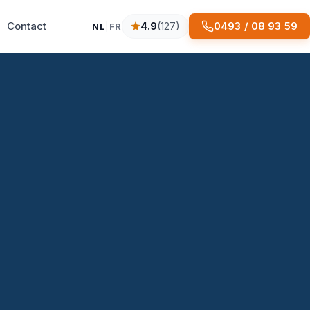
Contact
0493 / 08 93 59
4.9
(127)
NL
|
FR
4.9 sterren op basis van 127 reviews