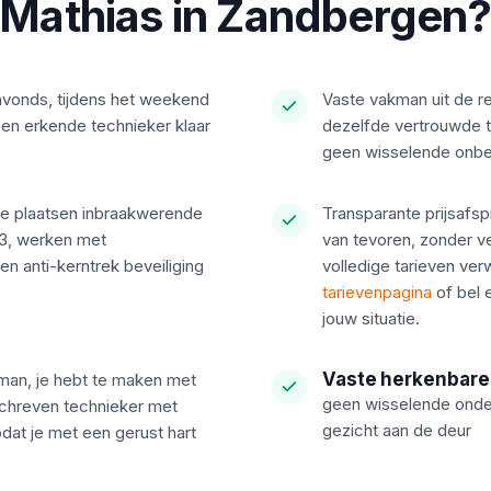
Mathias in Zandbergen
 avonds, tijdens het weekend
Vaste vakman uit de r
een erkende technieker klaar
dezelfde vertrouwde t
geen wisselende onb
e plaatsen inbraakwerende
Transparante prijsafsp
03, werken met
van tevoren, zonder v
en anti-kerntrek beveiliging
volledige tarieven verw
tarievenpagina
of bel 
jouw situatie.
Vaste herkenbare
man, je hebt te maken met
geen wisselende onder
schreven technieker met
gezicht aan de deur
dat je met een gerust hart