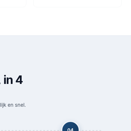
 in 4
ijk en snel.
04