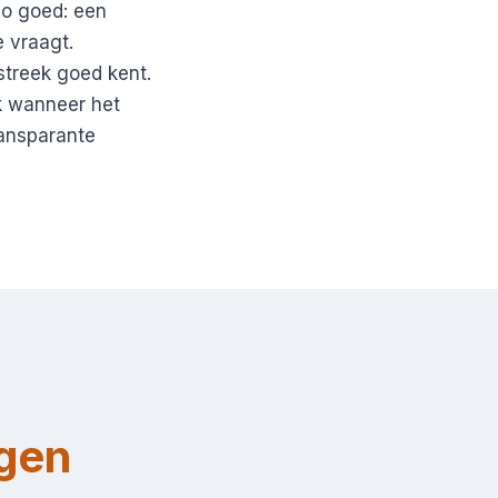
zo goed: een
e vraagt.
treek goed kent.
k wanneer het
ransparante
gen