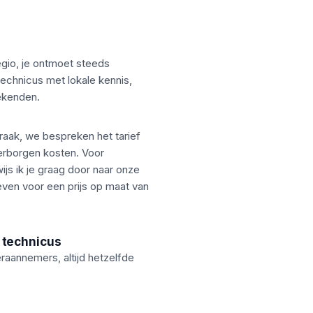
?
egio, je ontmoet steeds
echnicus met lokale kennis,
ekenden.
raak, we bespreken het tarief
erborgen kosten. Voor
ijs ik je graag door naar onze
even voor een prijs op maat van
 technicus
aannemers, altijd hetzelfde