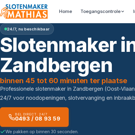
Home
Toegangscontrole
24/7, nu beschikbaar
Slotenmaker i
Zandbergen
binnen 45 tot 60 minuten ter plaatse
Professionele slotenmaker in Zandbergen (Oost-Vlaa
24/7 voor noodopeningen, slotvervanging en inbraakbe
BEL DIRECT: 24/7
0493 / 08 93 59
We pakken op binnen 30 seconden.