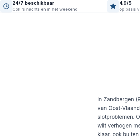
24/7 beschikbaar
4.9/5
Ook 's nachts en in het weekend
op basis v
In Zandbergen (
van Oost-Vlaande
slotproblemen. Of
wilt verhogen me
klaar, ook buite