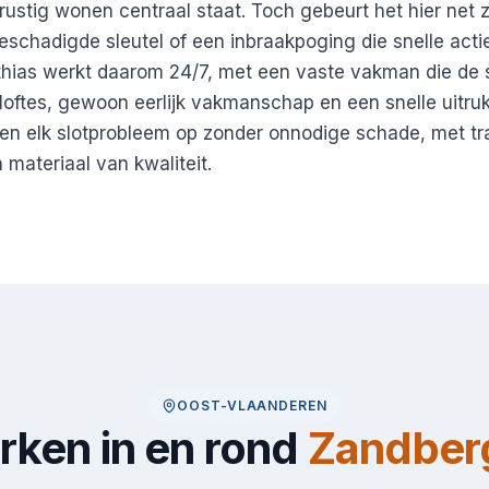
rustig wonen centraal staat. Toch gebeurt het hier net 
beschadigde sleutel of een inbraakpoging die snelle acti
hias werkt daarom 24/7, met een vaste vakman die de s
loftes, gewoon eerlijk vakmanschap en een snelle uitru
sen elk slotprobleem op zonder onnodige schade, met t
materiaal van kwaliteit.
OOST-VLAANDEREN
ken in en rond
Zandber