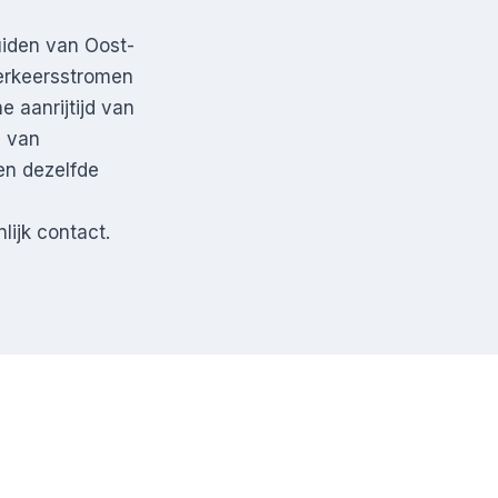
uiden van Oost-
verkeersstromen
e aanrijtijd van
d van
en dezelfde
lijk contact.