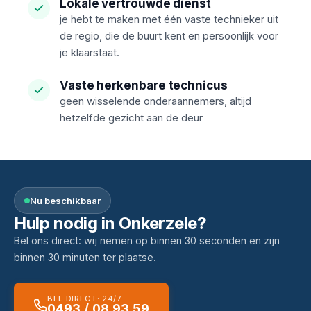
Lokale vertrouwde dienst
je hebt te maken met één vaste technieker uit
de regio, die de buurt kent en persoonlijk voor
je klaarstaat.
Vaste herkenbare technicus
geen wisselende onderaannemers, altijd
hetzelfde gezicht aan de deur
Nu beschikbaar
Hulp nodig in Onkerzele?
Bel ons direct: wij nemen op binnen 30 seconden en zijn
binnen 30 minuten ter plaatse.
BEL DIRECT: 24/7
0493 / 08 93 59