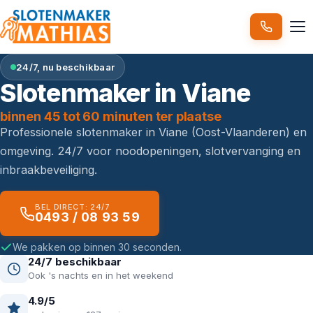
24/7, nu beschikbaar
Slotenmaker in Viane
binnen 45 tot 60 minuten ter plaatse
Professionele slotenmaker in Viane (Oost-Vlaanderen) en
omgeving. 24/7 voor noodopeningen, slotvervanging en
inbraakbeveiliging.
BEL DIRECT: 24/7
0493 / 08 93 59
We pakken op binnen 30 seconden.
24/7 beschikbaar
Ook 's nachts en in het weekend
4.9/5