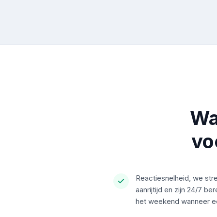
Wa
vo
Reactiesnelheid, we str
aanrijtijd en zijn 24/7 be
het weekend wanneer ee