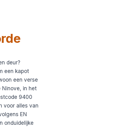
rde
ten deur?
om een kapot
ewoon een verse
 Ninove, in het
postcode 9400
 voor alles van
 volgens EN
 onduidelijke