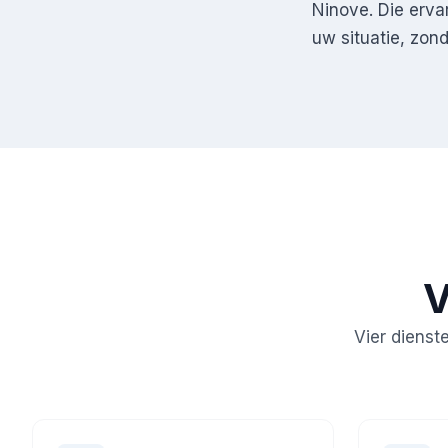
Ninove. Die erva
uw situatie, zo
V
Vier dienst