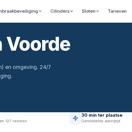
Inbraakbeveiliging
Cilinders
Sloten
Tarieven
n Voorde
n) en omgeving. 24/7
ging.
30 min ter plaatse
an 127 reviews
Gemiddelde aanrijtijd