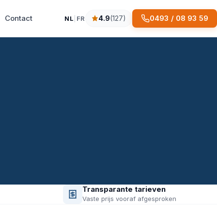
Contact
0493 / 08 93 59
4.9
(127)
NL
|
FR
4.9 sterren op basis van 127 reviews
Transparante tarieven
Vaste prijs vooraf afgesproken