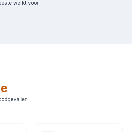
 beste werkt voor
de
noodgevallen