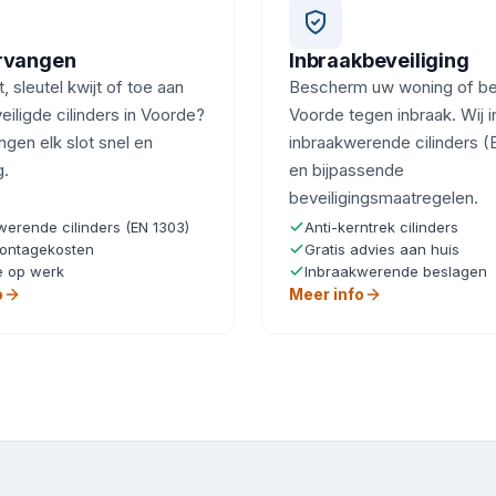
ervangen
Inbraakbeveiliging
, sleutel kwijt of toe aan
Bescherm uw woning of bedr
eiligde cilinders in Voorde?
Voorde tegen inbraak. Wij i
ngen elk slot snel en
inbraakwerende cilinders (
g.
en bijpassende
beveiligingsmaatregelen.
werende cilinders (EN 1303)
Anti-kerntrek cilinders
ontagekosten
Gratis advies aan huis
e op werk
Inbraakwerende beslagen
o
Meer info