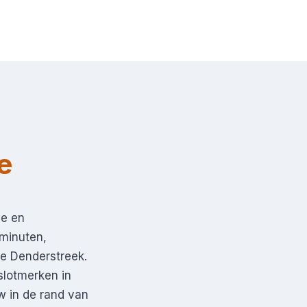
e
ve en
minuten,
de Denderstreek.
slotmerken in
w in de rand van