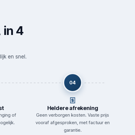
 in 4
ijk en snel.
04
st
Heldere afrekening
nging of
Geen verborgen kosten. Vaste prijs
ogelijk.
vooraf afgesproken, met factuur en
garantie.