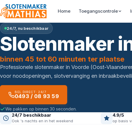
Home
Toegangscontrole
24/7, nu beschikbaar
Slotenmaker i
binnen 45 tot 60 minuten ter plaatse
Professionele slotenmaker in Voorde (Oost-Vlaandere
voor noodopeningen, slotvervanging en inbraakbeveili
BEL DIRECT: 24/7
0493 / 08 93 59
We pakken op binnen 30 seconden.
24/7 beschikbaar
4.9/5
Ook 's nachts en in het weekend
op basis v