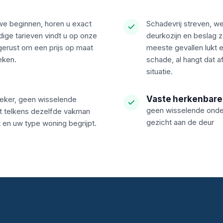
 we beginnen, horen u exact
Schadevrij streven, w
dige tarieven vindt u op onze
deurkozijn en beslag z
 gerust om een prijs op maat
meeste gevallen lukt 
eken.
schade, al hangt dat a
situatie.
Vaste herkenbare
ieker, geen wisselende
geen wisselende onder
t telkens dezelfde vakman
gezicht aan de deur
 en uw type woning begrijpt.