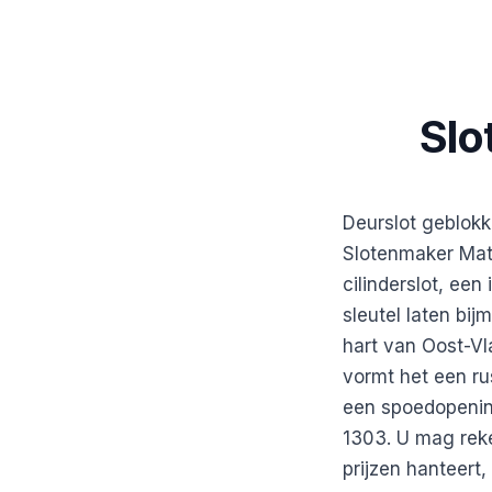
Slo
Deurslot geblokk
Slotenmaker Math
cilinderslot, ee
sleutel laten bij
hart van Oost-V
vormt het een r
een spoedopenin
1303. U mag rek
prijzen hanteert,