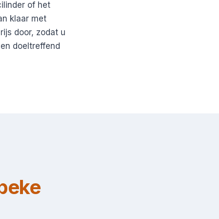
linder of het
an klaar met
ijs door, zodat u
en doeltreffend
beke