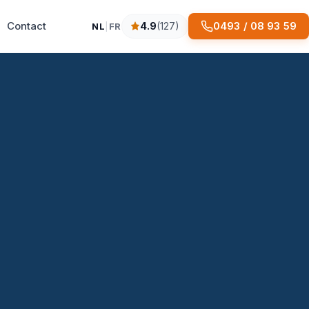
Contact
0493 / 08 93 59
4.9
(127)
NL
|
FR
4.9 sterren op basis van 127 reviews