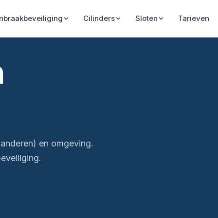
Inbraakbeveiliging
Cilinders
Sloten
Tarieven
n
aanderen) en omgeving.
veiliging.