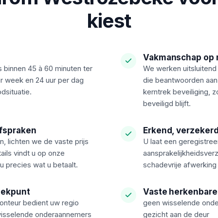
kiest
Vakmanschap op 
s binnen 45 à 60 minuten ter
We werken uitsluitend
r week en 24 uur per dag
die beantwoorden aan
dsituatie.
kerntrek beveiliging, 
beveiligd blijft.
afspraken
Erkend, verzekerd
, lichten we de vaste prijs
U laat een geregistre
ils vindt u op onze
aansprakelijkheidsverz
u precies wat u betaalt.
schadevrije afwerking b
eekpunt
Vaste herkenbare
onteur bedient uw regio
geen wisselende onder
wisselende onderaannemers
gezicht aan de deur