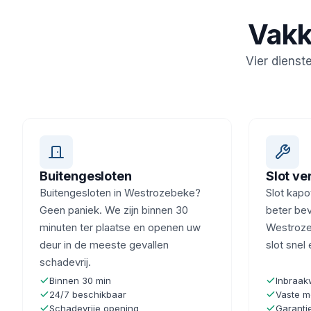
Vakk
Vier dienst
Buitengesloten
Slot v
Buitengesloten in Westrozebeke?
Slot kapot
Geen paniek. We zijn binnen 30
beter beve
minuten ter plaatse en openen uw
Westroze
deur in de meeste gevallen
slot snel
schadevrij.
Binnen 30 min
Inbraak
24/7 beschikbaar
Vaste m
Schadevrije opening
Garanti