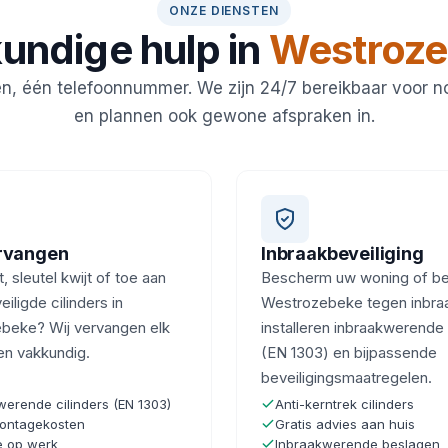
ONZE DIENSTEN
undige hulp in
Westroz
en, één telefoonnummer. We zijn 24/7 bereikbaar voor 
en plannen ook gewone afspraken in.
ervangen
Inbraakbeveiliging
, sleutel kwijt of toe aan
Bescherm uw woning of bedr
iligde cilinders in
Westrozebeke tegen inbraa
beke? Wij vervangen elk
installeren inbraakwerende 
 en vakkundig.
(EN 1303) en bijpassende
beveiligingsmaatregelen.
werende cilinders (EN 1303)
Anti-kerntrek cilinders
ontagekosten
Gratis advies aan huis
e op werk
Inbraakwerende beslagen