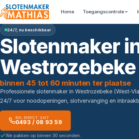
Home
Toegangscontrole
24/7, nu beschikbaar
Slotenmaker i
Westrozebeke
binnen 45 tot 60 minuten ter plaatse
Professionele slotenmaker in Westrozebeke (West-Vl
24/7 voor noodopeningen, slotvervanging en inbraakbe
BEL DIRECT: 24/7
0493 / 08 93 59
We pakken op binnen 30 seconden.