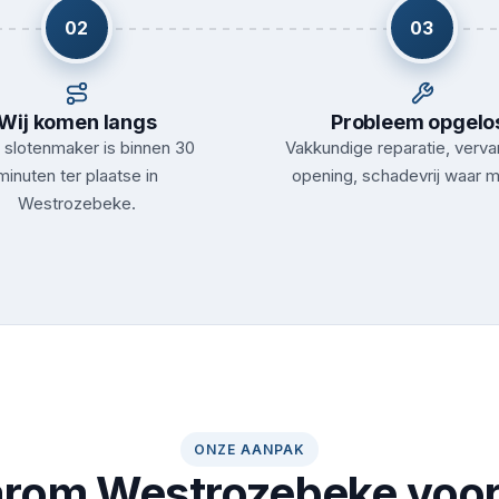
02
03
Wij komen langs
Probleem opgelo
slotenmaker is binnen 30
Vakkundige reparatie, verva
minuten ter plaatse in
opening, schadevrij waar m
Westrozebeke.
ONZE AANPAK
rom Westrozebeke voor