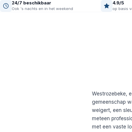
24/7 beschikbaar
4.9/5
Ook 's nachts en in het weekend
op basis v
Westrozebeke, e
gemeenschap waar
weigert, een sleu
meteen professio
met een vaste lo