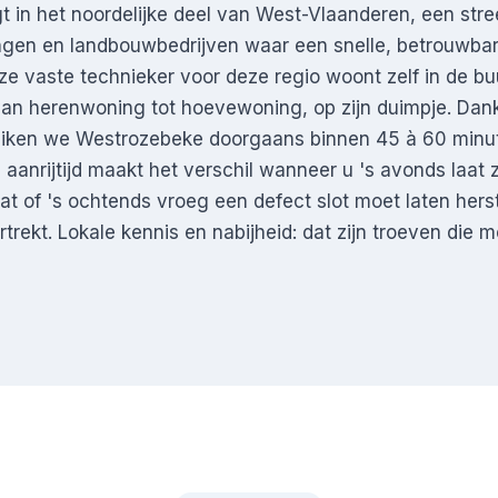
t in het noordelijke deel van West-Vlaanderen, een str
ngen en landbouwbedrijven waar een snelle, betrouwba
ze vaste technieker voor deze regio woont zelf in de bu
an herenwoning tot hoevewoning, op zijn duimpje. Dankz
eiken we Westrozebeke doorgaans binnen 45 à 60 minu
 aanrijtijd maakt het verschil wanneer u 's avonds laat 
at of 's ochtends vroeg een defect slot moet laten herst
trekt. Lokale kennis en nabijheid: dat zijn troeven die m