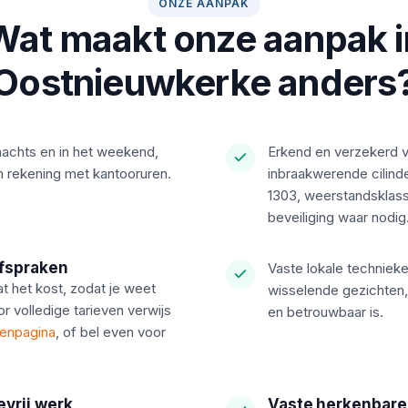
ONZE AANPAK
Wat maakt onze aanpak i
Oostnieuwkerke anders
nachts en in het weekend,
Erkend en verzekerd 
 rekening met kantooruren.
inbraakwerende cilin
1303, weerstandsklass
beveiliging waar nodig
afspraken
Vaste lokale techniek
 het kost, zodat je weet
wisselende gezichten,
r volledige tarieven verwijs
en betrouwbaar is.
venpagina
, of bel even voor
evrij werk
Vaste herkenbare