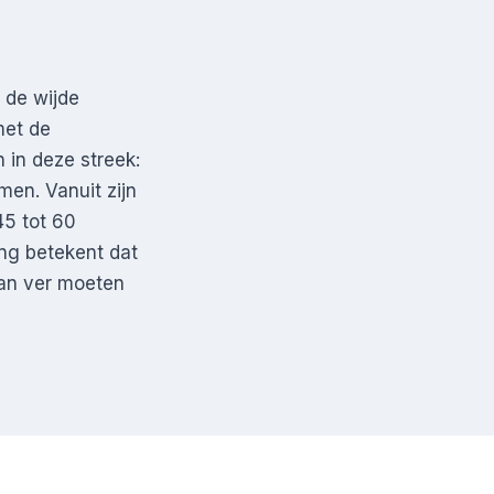
 de wijde
met de
in deze streek:
men. Vanuit zijn
45 tot 60
ing betekent dat
van ver moeten