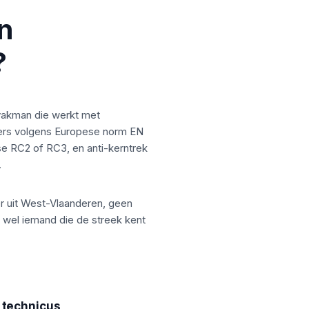
n
?
vakman die werkt met
ders volgens Europese norm EN
e RC2 of RC3, en anti-kerntrek
.
er uit West-Vlaanderen, geen
 wel iemand die de streek kent
 technicus