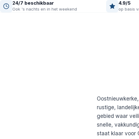
24/7 beschikbaar
4.9/5
Ook 's nachts en in het weekend
op basis v
Oostnieuwkerke,
rustige, landel
gebied waar vei
snelle, vakkundi
staat klaar voor