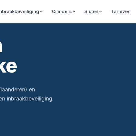
Inbraakbeveiliging
Cilinders
Sloten
Tarieven
n
ke
Vlaanderen) en
n inbraakbeveiliging.