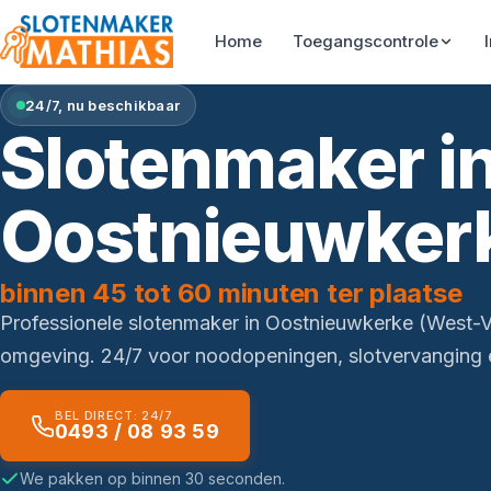
Home
Toegangscontrole
24/7, nu beschikbaar
Slotenmaker i
Oostnieuwker
binnen 45 tot 60 minuten ter plaatse
Professionele slotenmaker in Oostnieuwkerke (West-
omgeving. 24/7 voor noodopeningen, slotvervanging e
BEL DIRECT: 24/7
0493 / 08 93 59
We pakken op binnen 30 seconden.