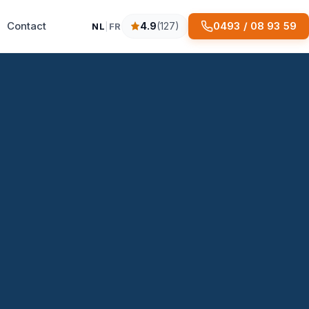
Contact
0493 / 08 93 59
4.9
(127)
NL
|
FR
4.9 sterren op basis van 127 reviews