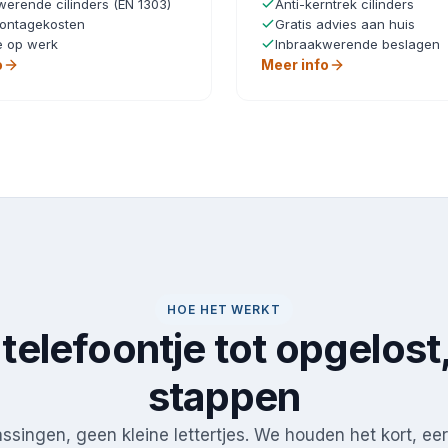
werende cilinders (EN 1303)
Anti-kerntrek cilinders
ontagekosten
Gratis advies aan huis
e op werk
Inbraakwerende beslagen
o
Meer info
HOE HET WERKT
telefoontje tot opgelost,
stappen
singen, geen kleine lettertjes. We houden het kort, eerl