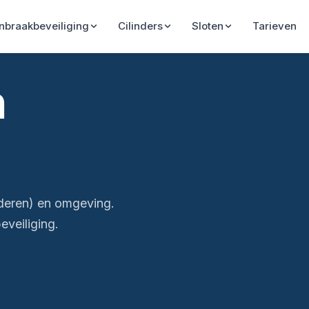
Inbraakbeveiliging
Cilinders
Sloten
Tarieven
n
deren) en omgeving.
veiliging.