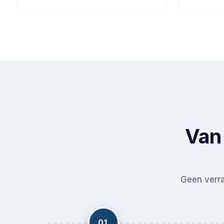
Van 
Geen verras
01