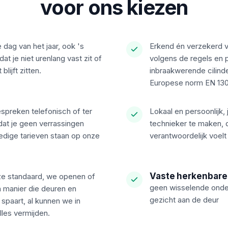
voor ons kiezen
 dag van het jaar, ook 's
Erkend én verzekerd
t je niet urenlang vast zit of
volgens de regels en 
lijft zitten.
inbraakwerende cilind
Europese norm EN 130
espreken telefonisch of ter
Lokaal en persoonlijk,
dat je geen verrassingen
technieker te maken, d
lledige tarieven staan op onze
verantwoordelijk voelt 
Vaste herkenbare
ze standaard, we openen of
geen wisselende onder
 manier die deuren en
gezicht aan de deur
 spaart, al kunnen we in
alles vermijden.