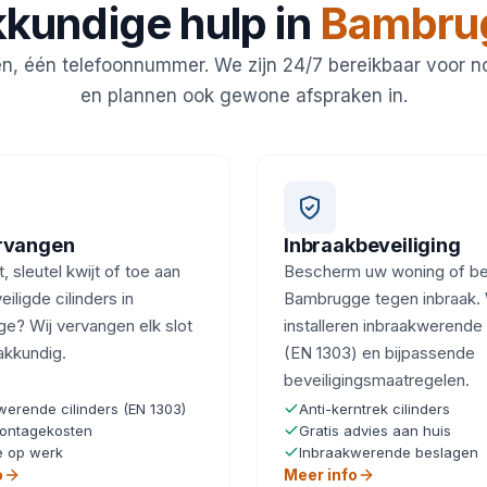
kundige hulp in
Bambru
en, één telefoonnummer. We zijn 24/7 bereikbaar voor 
en plannen ook gewone afspraken in.
ervangen
Inbraakbeveiliging
, sleutel kwijt of toe aan
Bescherm uw woning of bedr
iligde cilinders in
Bambrugge tegen inbraak. 
e? Wij vervangen elk slot
installeren inbraakwerende 
akkundig.
(EN 1303) en bijpassende
beveiligingsmaatregelen.
werende cilinders (EN 1303)
Anti-kerntrek cilinders
ontagekosten
Gratis advies aan huis
e op werk
Inbraakwerende beslagen
o
Meer info