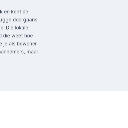
k en kent de
mbrugge doorgaans
e. Die lokale
d die weet hoe
e je als bewoner
raannemers, maar