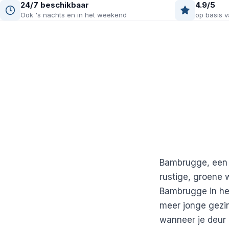
24/7 beschikbaar
4.9/5
Ook 's nachts en in het weekend
op basis v
Bambrugge, een 
rustige, groene 
Bambrugge in het
meer jonge gezin
wanneer je deur n