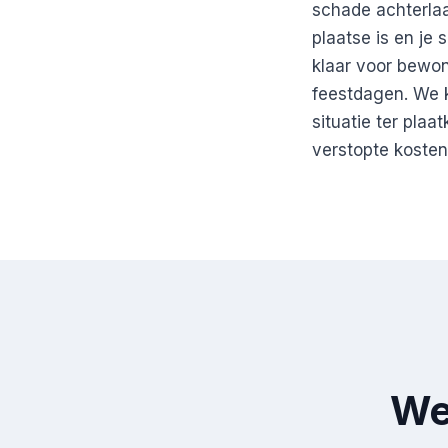
schade achterlaa
plaatse is en je
klaar voor bewon
feestdagen. We k
situatie ter pla
verstopte kosten
We