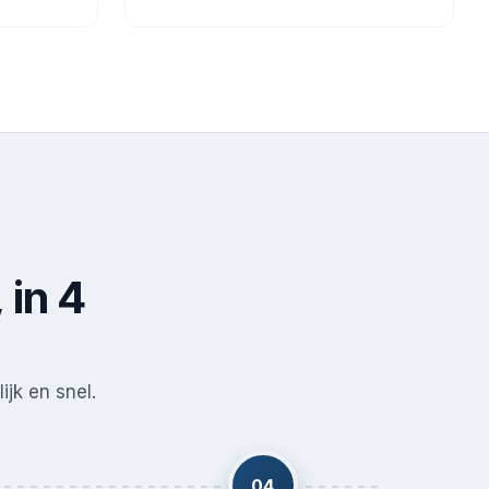
 in 4
ijk en snel.
04