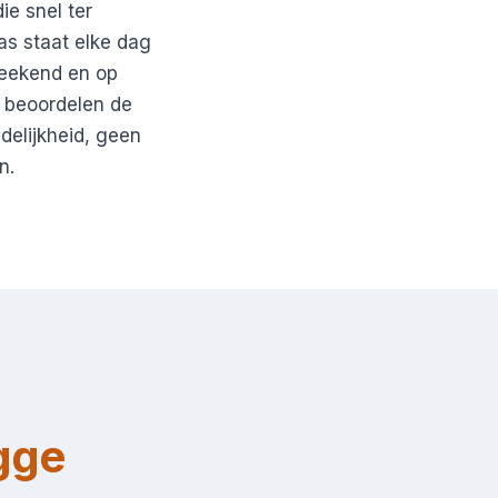
e snel ter
as staat elke dag
weekend en op
, beoordelen de
delijkheid, geen
n.
gge