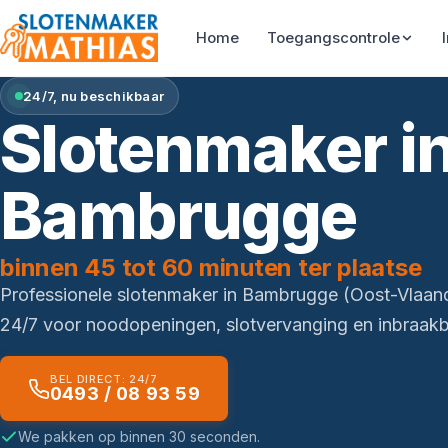
Home
Toegangscontrole
24/7, nu beschikbaar
Slotenmaker i
Bambrugge
binnen 45 tot 60 minuten ter plaatse
Professionele slotenmaker in Bambrugge (Oost-Vlaan
24/7 voor noodopeningen, slotvervanging en inbraakbe
BEL DIRECT: 24/7
0493 / 08 93 59
We pakken op binnen 30 seconden.