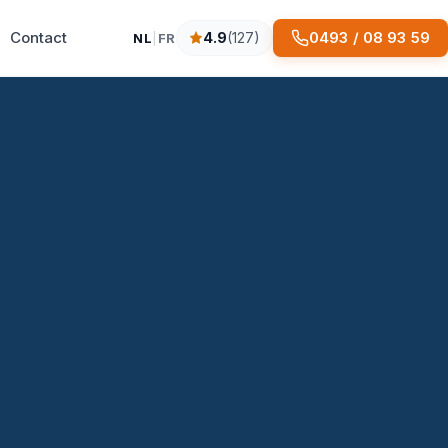
Contact
0493 / 08 93 59
4.9
(127)
NL
|
FR
4.9 sterren op basis van 127 reviews