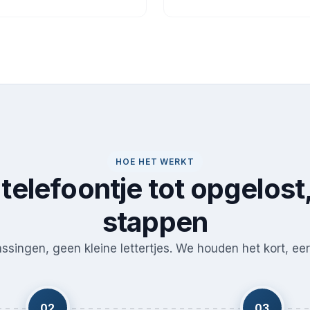
HOE HET WERKT
telefoontje tot opgelost,
stappen
singen, geen kleine lettertjes. We houden het kort, eerl
02
03