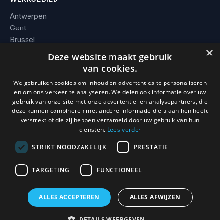
Antwerpen
Gent
Brussel
×
Leuven
Deze website maakt gebruik
Alle steden →
van cookies.
We gebruiken cookies om inhoud en advertenties te personaliseren
BEDRIJF
en om ons verkeer te analyseren. We delen ook informatie over uw
gebruik van onze site met onze advertentie- en analysepartners, die
Contact
deze kunnen combineren met andere informatie die u aan hen heeft
Werkgebied
verstrekt of die zij hebben verzameld door uw gebruik van hun
Voorwaarden
diensten.
Lees verder
STRIKT NOODZAKELIJK
PRESTATIE
TARGETING
FUNCTIONEEL
© 2026 Slotenmaker Mathias. KBO 0736.938.296 · BE 0736 938
296 · Erkend en verzekerd vakman.
ALLES ACCEPTEREN
ALLES AFWIJZEN
0493 / 08 93 59
DETAILS WEERGEVEN