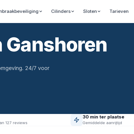
Inbraakbeveiliging
Cilinders
Sloten
Tarieven
n Ganshoren
 omgeving. 24/7 voor
30 min ter plaatse
an 127 reviews
Gemiddelde aanrijtijd