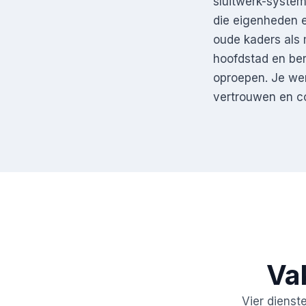
sluitwerk-system
die eigenheden e
oude kaders als 
hoofdstad en ber
oproepen. Je we
vertrouwen en con
Va
Vier dienst