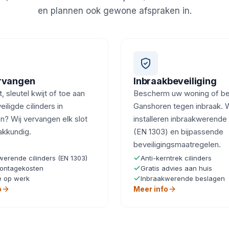
en plannen ook gewone afspraken in.
ervangen
Inbraakbeveiliging
, sleutel kwijt of toe aan
Bescherm uw woning of bedr
iligde cilinders in
Ganshoren tegen inbraak. W
? Wij vervangen elk slot
installeren inbraakwerende 
akkundig.
(EN 1303) en bijpassende
beveiligingsmaatregelen.
werende cilinders (EN 1303)
Anti-kerntrek cilinders
ontagekosten
Gratis advies aan huis
e op werk
Inbraakwerende beslagen
o
Meer info