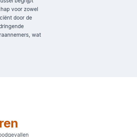
ussel begrijpt
schap voor zowel
ciënt door de
 dringende
eraannemers, wat
ren
noodgevallen