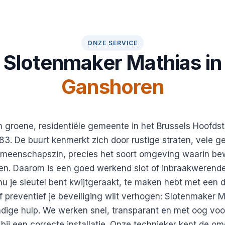
ONZE SERVICE
Slotenmaker Mathias in
Ganshoren
 groene, residentiële gemeente in het Brussels Hoofds
3. De buurt kenmerkt zich door rustige straten, vele 
emeenschapszin, precies het soort omgeving waarin be
elen. Daarom is een goed werkend slot of inbraakwerende 
nu je sleutel bent kwijtgeraakt, te maken hebt met een d
f preventief je beveiliging wilt verhogen: Slotenmaker M
dige hulp. We werken snel, transparant en met oog voor
 bij een correcte installatie. Onze technieker kent de o