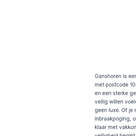
Ganshoren is een
met postcode 108
en een sterke g
veilig willen vo
geen luxe. Of je 
inbraakpoging, o
klaar met vakkun
veiligheid begint