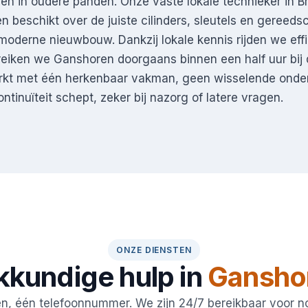
en in oudere panden. Onze vaste lokale technieker in Br
n beschikt over de juiste cilinders, sleutels en gereed
moderne nieuwbouw. Dankzij lokale kennis rijden we effi
eiken we Ganshoren doorgaans binnen een half uur bij
rkt met één herkenbaar vakman, geen wisselende ond
tinuïteit schept, zeker bij nazorg of latere vragen.
ONZE DIENSTEN
kkundige hulp in
Gansho
en, één telefoonnummer. We zijn 24/7 bereikbaar voor 