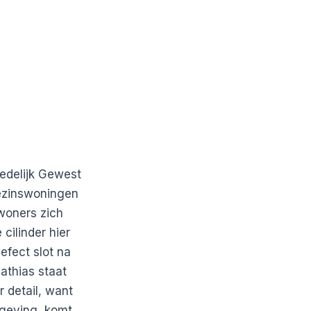
tedelijk Gewest
gezinswoningen
woners zich
cilinder hier
efect slot na
athias staat
 detail, want
mgeving, komt