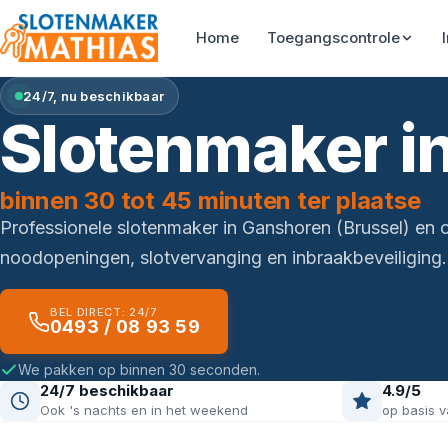
Home
Toegangscontrole
24/7, nu beschikbaar
Slotenmaker i
binnen 30 tot 45 minuten ter plaatse
Professionele slotenmaker in Ganshoren (Brussel) en
noodopeningen, slotvervanging en inbraakbeveiliging.
BEL DIRECT: 24/7
0493 / 08 93 59
We pakken op binnen 30 seconden.
24/7 beschikbaar
4.9/5
Ook 's nachts en in het weekend
op basis v