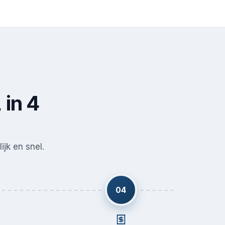
 in 4
ijk en snel.
04