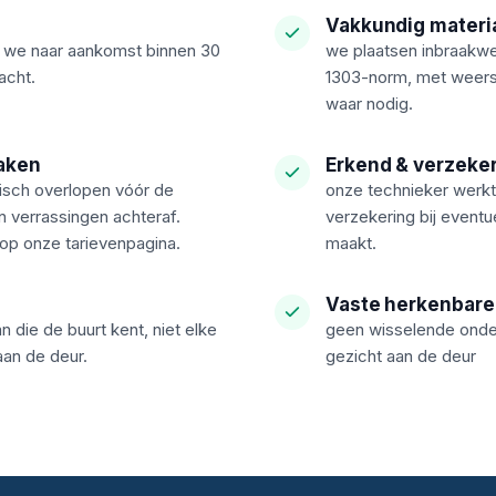
Vakkundig materi
en we naar aankomst binnen 30
we plaatsen inbraakwe
acht.
1303-norm, met weers
waar nodig.
aken
Erkend & verzeke
nisch overlopen vóór de
onze technieker werkt
n verrassingen achteraf.
verzekering bij event
 op onze tarievenpagina.
maakt.
Vaste herkenbare
n die de buurt kent, niet elke
geen wisselende onder
aan de deur.
gezicht aan de deur