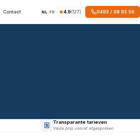
Contact
0493 / 08 93 59
4.9
(127)
NL
|
FR
4.9 sterren op basis van 127 reviews
Transparante tarieven
Vaste prijs vooraf afgesproken