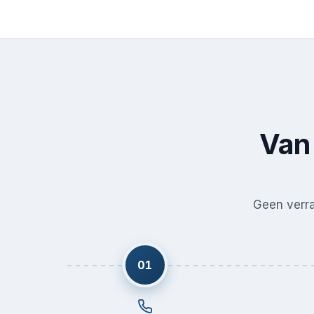
Van 
Geen verras
01