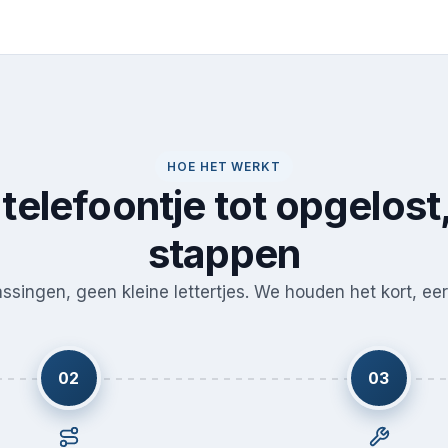
HOE HET WERKT
telefoontje tot opgelost,
stappen
singen, geen kleine lettertjes. We houden het kort, eerl
02
03