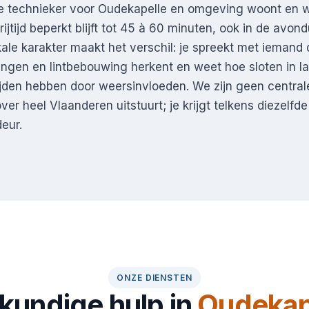
ze technieker voor Oudekapelle en omgeving woont en we
jtijd beperkt blijft tot 45 à 60 minuten, ook in de avond
ale karakter maakt het verschil: je spreekt met iemand 
ngen en lintbebouwing herkent en weet hoe sloten in la
ijden hebben door weersinvloeden. We zijn geen centra
ver heel Vlaanderen uitstuurt; je krijgt telkens diezelfd
eur.
ONZE DIENSTEN
kundige hulp in
Oudekap