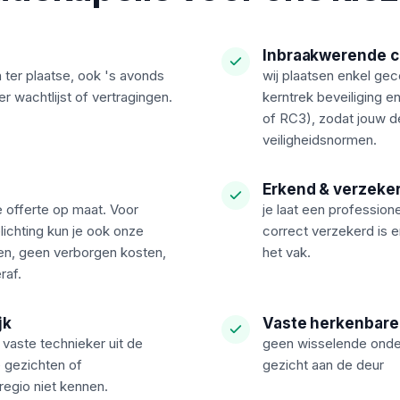
Inbraakwerende ci
 ter plaatse, ook 's avonds
wij plaatsen enkel gec
r wachtlijst of vertragingen.
kerntrek beveiliging 
of RC3), zodat jouw 
veiligheidsnormen.
Erkend & verzeke
e offerte op maat. Voor
je laat een profession
lichting kun je ook onze
correct verzekerd is 
n, geen verborgen kosten,
het vak.
raf.
jk
Vaste herkenbare
 vaste technieker uit de
geen wisselende onder
 gezichten of
gezicht aan de deur
egio niet kennen.