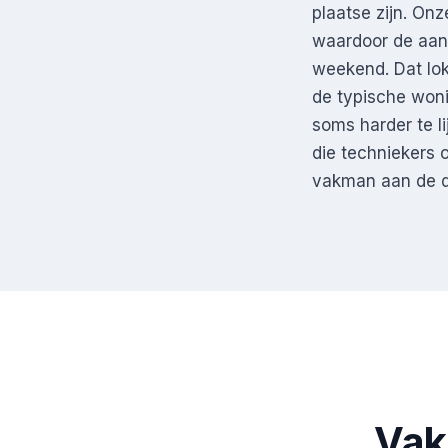
plaatse zijn. On
waardoor de aanri
weekend. Dat lok
de typische woni
soms harder te l
die techniekers o
vakman aan de d
Vak