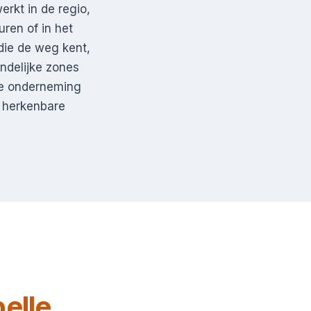
rkt in de regio,
uren of in het
die de weg kent,
ndelijke zones
le onderneming
e herkenbare
elle