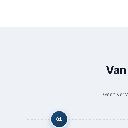
Van 
Geen verras
01