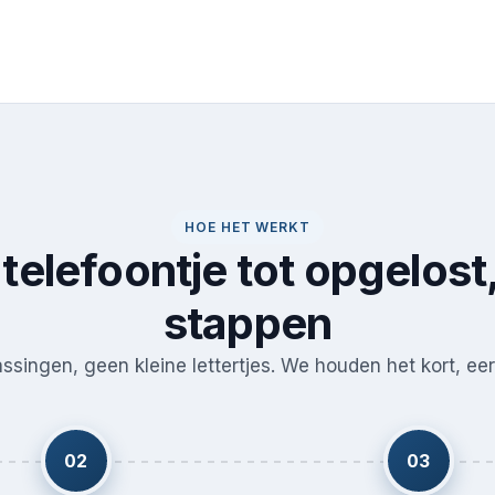
HOE HET WERKT
telefoontje tot opgelost,
stappen
singen, geen kleine lettertjes. We houden het kort, eerl
02
03