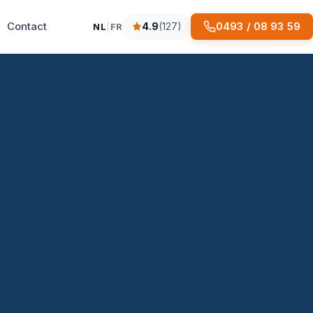
Contact
0493 / 08 93 59
4.9
(127)
NL
|
FR
4.9 sterren op basis van 127 reviews