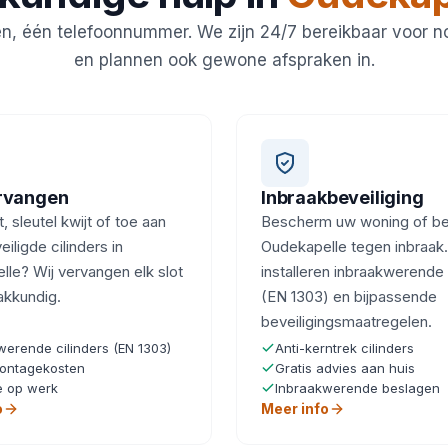
en, één telefoonnummer. We zijn 24/7 bereikbaar voor 
en plannen ook gewone afspraken in.
ervangen
Inbraakbeveiliging
, sleutel kwijt of toe aan
Bescherm uw woning of bedr
iligde cilinders in
Oudekapelle tegen inbraak.
le? Wij vervangen elk slot
installeren inbraakwerende 
akkundig.
(EN 1303) en bijpassende
beveiligingsmaatregelen.
werende cilinders (EN 1303)
Anti-kerntrek cilinders
ontagekosten
Gratis advies aan huis
e op werk
Inbraakwerende beslagen
o
Meer info