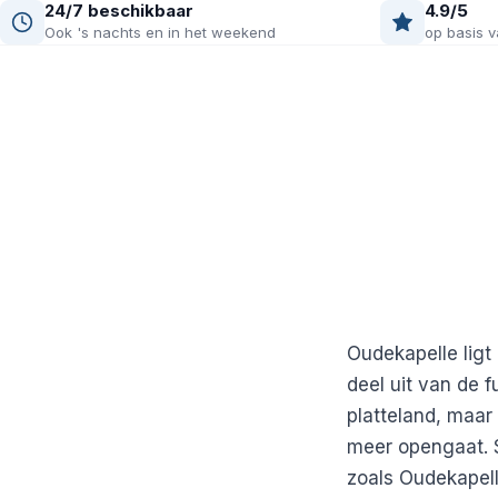
24/7 beschikbaar
4.9/5
Ook 's nachts en in het weekend
op basis v
Oudekapelle ligt
deel uit van de 
platteland, maar
meer opengaat. S
zoals Oudekapelle