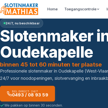
Home
Toegangscontrole
24/7, nu beschikbaar
Slotenmaker i
Oudekapelle
binnen 45 tot 60 minuten ter plaatse
Professionele slotenmaker in Oudekapelle (West-Vla
24/7 voor noodopeningen, slotvervanging en inbraakbe
BEL DIRECT: 24/7
0493 / 08 93 59
We pakken op binnen 30 seconden.