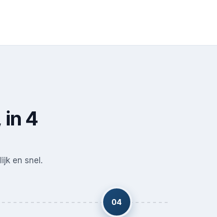
 in 4
ijk en snel.
04