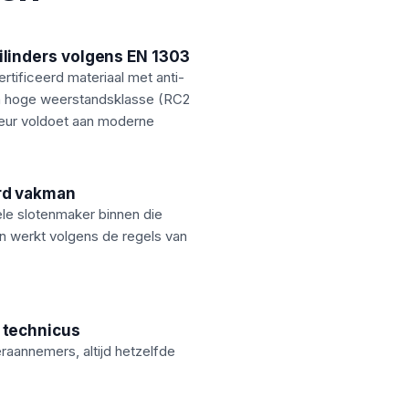
linders volgens EN 1303
ertificeerd materiaal met anti-
en hoge weerstandsklasse (RC2
deur voldoet aan moderne
rd vakman
ele slotenmaker binnen die
en werkt volgens de regels van
 technicus
aannemers, altijd hetzelfde