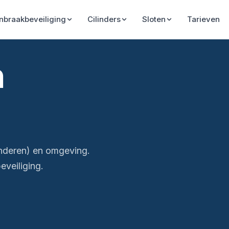
Inbraakbeveiliging
Cilinders
Sloten
Tarieven
n
anderen) en omgeving.
veiliging.