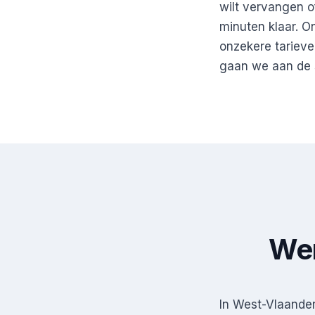
wilt vervangen of
minuten klaar. O
onzekere tarieven
gaan we aan de sl
Wer
In West-Vlaande