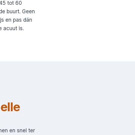
 45 tot 60
 de buurt. Geen
ijs en pas dán
 acuut is.
elle
en en snel ter