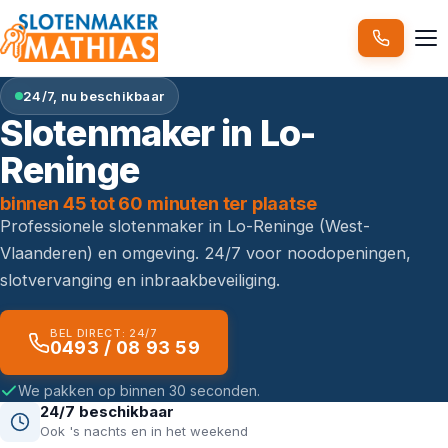
24/7, nu beschikbaar
Slotenmaker in Lo-
Reninge
binnen 45 tot 60 minuten ter plaatse
Professionele slotenmaker in Lo-Reninge (West-
Vlaanderen) en omgeving. 24/7 voor noodopeningen,
slotvervanging en inbraakbeveiliging.
BEL DIRECT: 24/7
0493 / 08 93 59
We pakken op binnen 30 seconden.
24/7 beschikbaar
Ook 's nachts en in het weekend