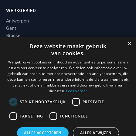
WERKGEBIED
Antwerpen
Gent
Brussel
×
Leuven
Deze website maakt gebruik
Alle steden →
van cookies.
We gebruiken cookies om inhoud en advertenties te personaliseren
BEDRIJF
en om ons verkeer te analyseren. We delen ook informatie over uw
gebruik van onze site met onze advertentie- en analysepartners, die
Contact
deze kunnen combineren met andere informatie die u aan hen heeft
Werkgebied
verstrekt of die zij hebben verzameld door uw gebruik van hun
Voorwaarden
diensten.
Lees verder
STRIKT NOODZAKELIJK
PRESTATIE
TARGETING
FUNCTIONEEL
© 2026 Slotenmaker Mathias. KBO 0736.938.296 · BE 0736 938
296 · Erkend en verzekerd vakman.
ALLES ACCEPTEREN
ALLES AFWIJZEN