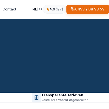
Contact
0493 / 08 93 59
4.9
(127)
NL
|
FR
4.9 sterren op basis van 127 reviews
Transparante tarieven
Vaste prijs vooraf afgesproken