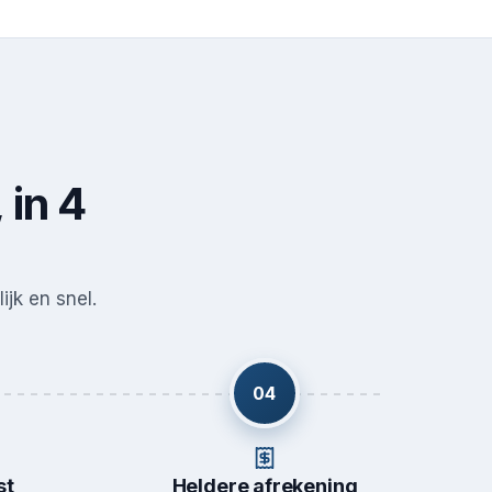
 in 4
ijk en snel.
04
st
Heldere afrekening