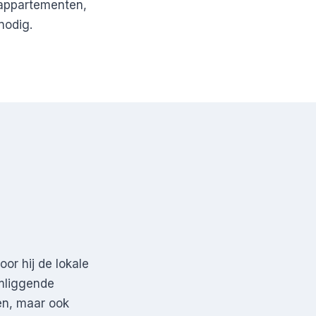
 appartementen,
nodig.
or hij de lokale
omliggende
en, maar ook