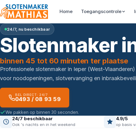
Home
Toegangscontrole
24/7, nu beschikbaar
Slotenmaker in
binnen 45 tot 60 minuten ter plaatse
Professionele slotenmaker in Ieper (West-Vlaanderen
voor noodopeningen, slotvervanging en inbraakbeveili
BEL DIRECT: 24/7
0493 / 08 93 59
We pakken op binnen 30 seconden.
24/7 beschikbaar
4.9/5
Ook 's nachts en in het weekend
op basis v