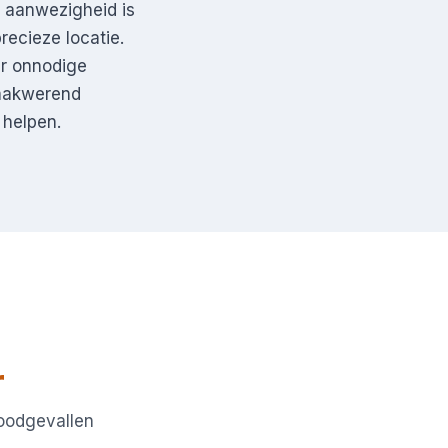
e aanwezigheid is
recieze locatie.
er onnodige
raakwerend
 helpen.
r
noodgevallen