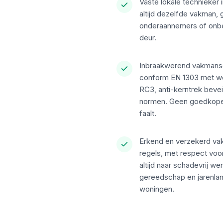
Vaste lokale technieker i
altijd dezelfde vakman,
onderaannemers of onbe
deur.
Inbraakwerend vakmansc
conform EN 1303 met w
RC3, anti-kerntrek beve
normen. Geen goedkope
faalt.
Erkend en verzekerd va
regels, met respect voo
altijd naar schadevrij we
gereedschap en jarenla
woningen.