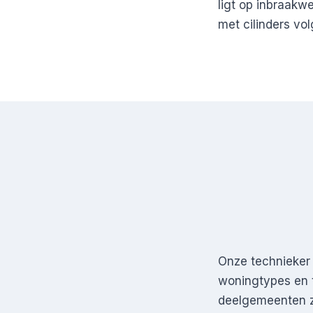
ligt op inbraakw
met cilinders v
Onze technieker 
woningtypes en t
deelgemeenten zi