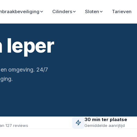
Inbraakbeveiliging
Cilinders
Sloten
Tarieven
 Ieper
) en omgeving. 24/7
ging.
30 min ter plaatse
an 127 reviews
Gemiddelde aanrijtijd