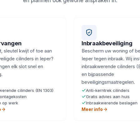
en plannen ook gewone afspraken in.
ervangen
Inbraakbeveiliging
, sleutel kwijt of toe aan
Bescherm uw woning of bedr
eiligde cilinders in Ieper?
Ieper tegen inbraak. Wij ins
ngen elk slot snel en
inbraakwerende cilinders (
g.
en bijpassende
beveiligingsmaatregelen.
werende cilinders (EN 1303)
Anti-kerntrek cilinders
ontagekosten
Gratis advies aan huis
e op werk
Inbraakwerende beslagen
o
Meer info