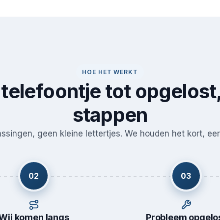
HOE HET WERKT
telefoontje tot opgelost,
stappen
singen, geen kleine lettertjes. We houden het kort, eerl
02
03
Wij komen langs
Probleem opgelo