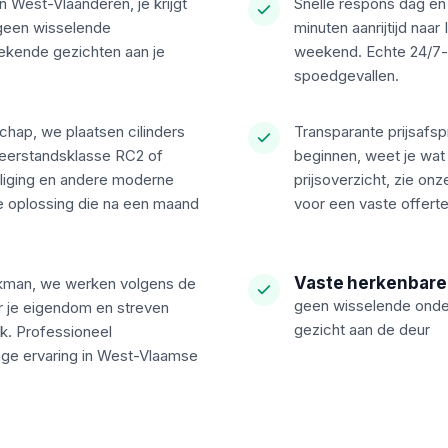
n West-Vlaanderen, je krijgt
Snelle respons dag en
 geen wisselende
minuten aanrijtijd naar
kende gezichten aan je
weekend. Echte 24/7-
spoedgevallen.
hap, we plaatsen cilinders
Transparante prijsafsp
eerstandsklasse RC2 of
beginnen, weet je wat 
iliging en andere moderne
prijsoverzicht, zie on
 oplossing die na een maand
voor een vaste offerte
Vaste herkenbare
kman, we werken volgens de
geen wisselende onder
r je eigendom en streven
gezicht aan de deur
rk. Professioneel
nge ervaring in West-Vlaamse