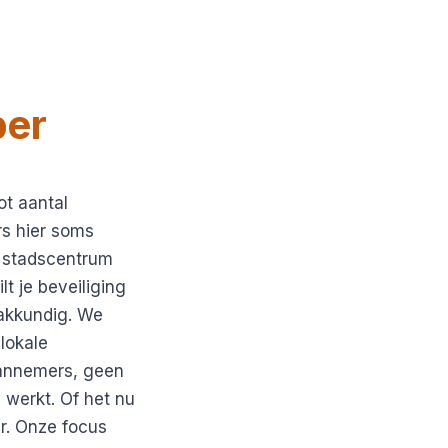
per
ot aantal
rs hier soms
et stadscentrum
lt je beveiliging
vakkundig. We
lokale
aannemers, geen
werkt. Of het nu
r. Onze focus