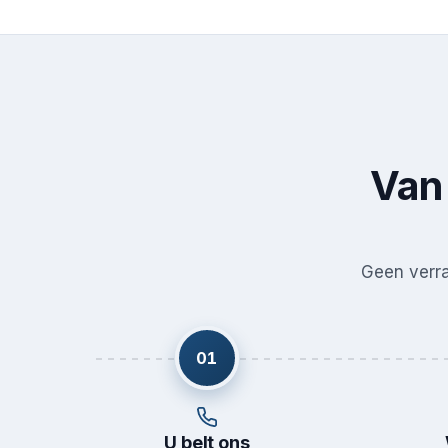
Van 
Geen verras
01
U belt ons