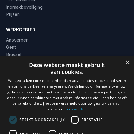
Inbraakbeveiliging
Prijzen
WERKGEBIED
Antwerpen
Gent
Brussel
×
Leuven
Deze website maakt gebruik
Alle steden →
van cookies.
We gebruiken cookies om inhoud en advertenties te personaliseren
BEDRIJF
en om ons verkeer te analyseren. We delen ook informatie over uw
gebruik van onze site met onze advertentie- en analysepartners, die
Contact
deze kunnen combineren met andere informatie die u aan hen heeft
Werkgebied
verstrekt of die zij hebben verzameld door uw gebruik van hun
Voorwaarden
diensten.
Lees verder
STRIKT NOODZAKELIJK
PRESTATIE
TARGETING
FUNCTIONEEL