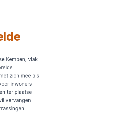
lde
se Kempen, vlak
preide
met zich mee als
 voor inwoners
en ter plaatse
 wil vervangen
rrassingen