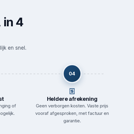
 in 4
ijk en snel.
04
st
Heldere afrekening
nging of
Geen verborgen kosten. Vaste prijs
ogelijk.
vooraf afgesproken, met factuur en
garantie.