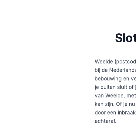
Slo
Weelde (postcod
bij de Nederland
bebouwing en vee
je buiten sluit o
van Weelde, met 
kan zijn. Of je n
door een inbraa
achteraf.