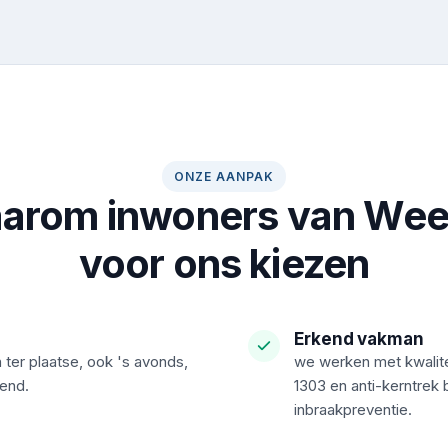
ONZE AANPAK
arom inwoners van Wee
voor ons kiezen
Erkend vakman
 ter plaatse, ook 's avonds,
we werken met kwalite
kend.
1303 en anti-kerntrek 
inbraakpreventie.