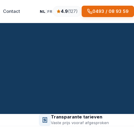
Contact
0493 / 08 93 59
4.9
(127)
NL
|
FR
4.9 sterren op basis van 127 reviews
Transparante tarieven
Vaste prijs vooraf afgesproken