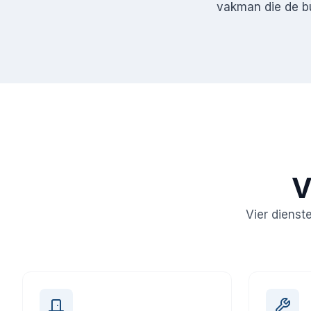
vakman die de bu
V
Vier dienst