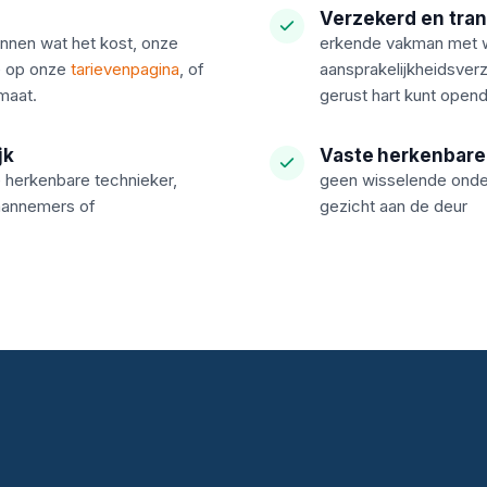
Verzekerd en tra
innen wat het kost, onze
erkende vakman met w
je op onze
tarievenpagina
, of
aansprakelijkheidsver
maat.
gerust hart kunt open
jk
Vaste herkenbare
de herkenbare technieker,
geen wisselende onder
aannemers of
gezicht aan de deur