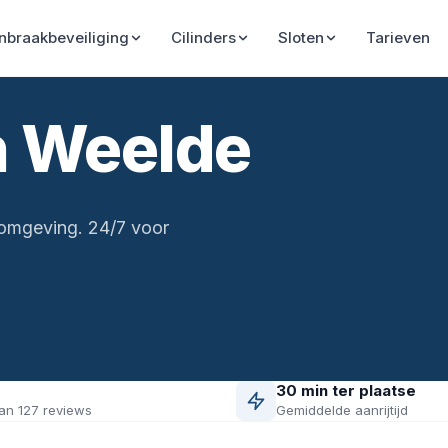
Inbraakbeveiliging
Cilinders
Sloten
Tarieven
n Weelde
 omgeving. 24/7 voor
30 min ter plaatse
an 127 reviews
Gemiddelde aanrijtijd