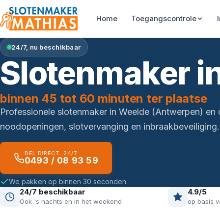
Home
Toegangscontrole
24/7, nu beschikbaar
Slotenmaker i
binnen 45 tot 60 minuten ter plaatse
Professionele slotenmaker in Weelde (Antwerpen) en
noodopeningen, slotvervanging en inbraakbeveiliging.
BEL DIRECT: 24/7
0493 / 08 93 59
We pakken op binnen 30 seconden.
24/7 beschikbaar
4.9/5
Ook 's nachts en in het weekend
op basis v