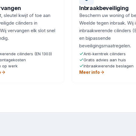
ervangen
Inbraakbeveiliging
, sleutel kwijt of toe aan
Bescherm uw woning of bedr
iligde cilinders in
Weelde tegen inbraak. Wij i
ij vervangen elk slot snel
inbraakwerende cilinders (
ndig.
en bijpassende
beveiligingsmaatregelen.
werende cilinders (EN 1303)
Anti-kerntrek cilinders
ontagekosten
Gratis advies aan huis
e op werk
Inbraakwerende beslagen
o
Meer info