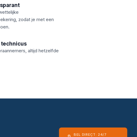
nsparant
ettelijke
zekering, zodat je met een
doen.
 technicus
aannemers, altijd hetzelfde
BEL DIRECT: 24/7