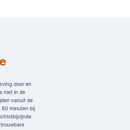
e
eving door en
s niet in de
ijden vanuit de
t 60 minuten bij
chtstbijzijnde
betrouwbare