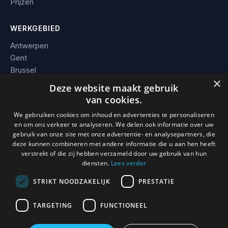
Prijzen
WERKGEBIED
Antwerpen
Gent
Brussel
×
Leuven
Deze website maakt gebruik
Alle steden →
van cookies.
We gebruiken cookies om inhoud en advertenties te personaliseren
BEDRIJF
en om ons verkeer te analyseren. We delen ook informatie over uw
gebruik van onze site met onze advertentie- en analysepartners, die
Contact
deze kunnen combineren met andere informatie die u aan hen heeft
Werkgebied
verstrekt of die zij hebben verzameld door uw gebruik van hun
Voorwaarden
diensten.
Lees verder
STRIKT NOODZAKELIJK
PRESTATIE
TARGETING
FUNCTIONEEL
© 2026 Slotenmaker Mathias. KBO 0736.938.296 · BE 0736 938
296 · Erkend en verzekerd vakman.