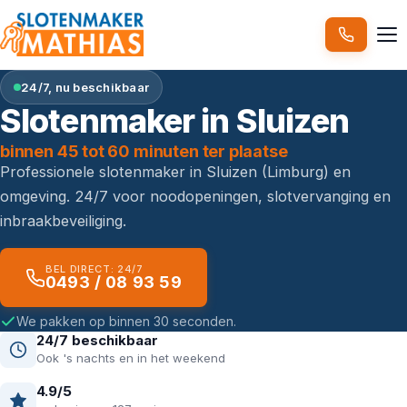
24/7, nu beschikbaar
Slotenmaker in Sluizen
binnen 45 tot 60 minuten ter plaatse
Professionele slotenmaker in Sluizen (Limburg) en
omgeving. 24/7 voor noodopeningen, slotvervanging en
inbraakbeveiliging.
BEL DIRECT: 24/7
0493 / 08 93 59
We pakken op binnen 30 seconden.
24/7 beschikbaar
Ook 's nachts en in het weekend
4.9/5