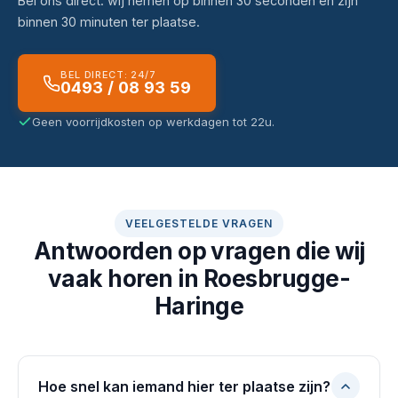
Bel ons direct: wij nemen op binnen 30 seconden en zijn
binnen 30 minuten ter plaatse.
BEL DIRECT: 24/7
0493 / 08 93 59
Geen voorrijdkosten op werkdagen tot 22u.
VEELGESTELDE VRAGEN
Antwoorden op vragen die wij
vaak horen in Roesbrugge-
Haringe
Hoe snel kan iemand hier ter plaatse zijn?