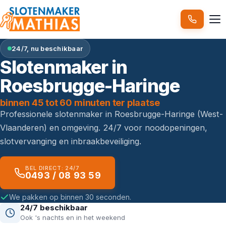
24/7, nu beschikbaar
Slotenmaker in
Roesbrugge-Haringe
binnen 45 tot 60 minuten ter plaatse
Professionele slotenmaker in Roesbrugge-Haringe (West-
Vlaanderen) en omgeving. 24/7 voor noodopeningen,
slotvervanging en inbraakbeveiliging.
BEL DIRECT: 24/7
0493 / 08 93 59
We pakken op binnen 30 seconden.
24/7 beschikbaar
Ook 's nachts en in het weekend