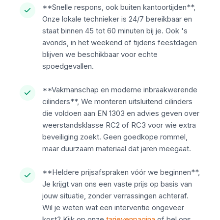
**Snelle respons, ook buiten kantoortijden**,
Onze lokale technieker is 24/7 bereikbaar en
staat binnen 45 tot 60 minuten bij je. Ook 's
avonds, in het weekend of tijdens feestdagen
blijven we beschikbaar voor echte
spoedgevallen.
**Vakmanschap en moderne inbraakwerende
cilinders**, We monteren uitsluitend cilinders
die voldoen aan EN 1303 en advies geven over
weerstandsklasse RC2 of RC3 voor wie extra
beveiliging zoekt. Geen goedkope rommel,
maar duurzaam materiaal dat jaren meegaat.
**Heldere prijsafspraken vóór we beginnen**,
Je krijgt van ons een vaste prijs op basis van
jouw situatie, zonder verrassingen achteraf.
Wil je weten wat een interventie ongeveer
kost? Kijk op onze
tarievenpagina
of bel ons