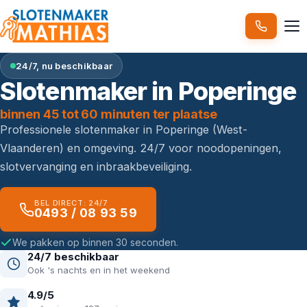
24/7, nu beschikbaar
Slotenmaker in Poperinge
binnen 45 tot 60 minuten ter plaatse
Professionele slotenmaker in Poperinge (West-
Vlaanderen) en omgeving. 24/7 voor noodopeningen,
slotvervanging en inbraakbeveiliging.
BEL DIRECT: 24/7
0493 / 08 93 59
We pakken op binnen 30 seconden.
24/7 beschikbaar
Ook 's nachts en in het weekend
4.9/5