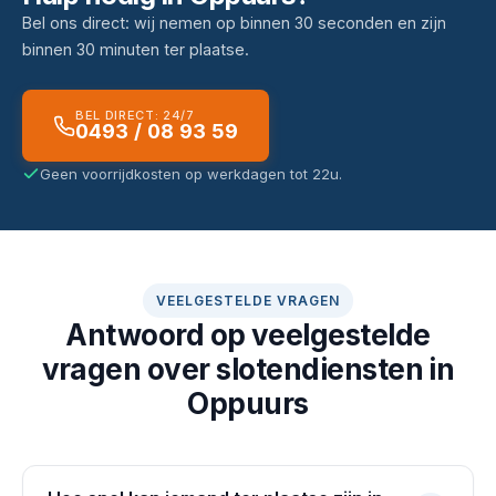
Bel ons direct: wij nemen op binnen 30 seconden en zijn
binnen 30 minuten ter plaatse.
BEL DIRECT: 24/7
0493 / 08 93 59
Geen voorrijdkosten op werkdagen tot 22u.
VEELGESTELDE VRAGEN
Antwoord op veelgestelde
vragen over slotendiensten in
Oppuurs