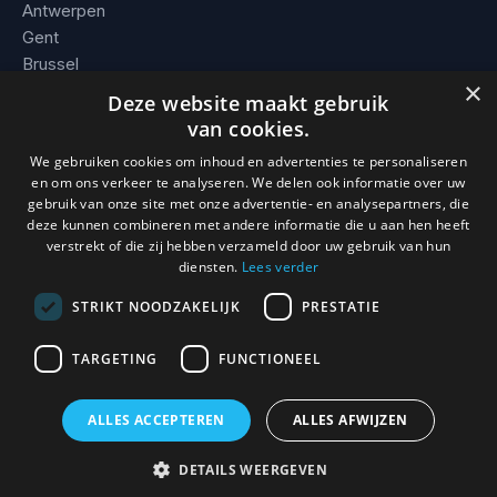
Antwerpen
Gent
Brussel
×
Leuven
Deze website maakt gebruik
Alle steden →
van cookies.
We gebruiken cookies om inhoud en advertenties te personaliseren
BEDRIJF
en om ons verkeer te analyseren. We delen ook informatie over uw
gebruik van onze site met onze advertentie- en analysepartners, die
Contact
deze kunnen combineren met andere informatie die u aan hen heeft
Werkgebied
verstrekt of die zij hebben verzameld door uw gebruik van hun
Voorwaarden
diensten.
Lees verder
STRIKT NOODZAKELIJK
PRESTATIE
TARGETING
FUNCTIONEEL
© 2026 Slotenmaker Mathias. KBO 0736.938.296 · BE 0736 938
296 · Erkend en verzekerd vakman.
ALLES ACCEPTEREN
ALLES AFWIJZEN
0493 / 08 93 59
DETAILS WEERGEVEN
24/7, direct ter plaatse