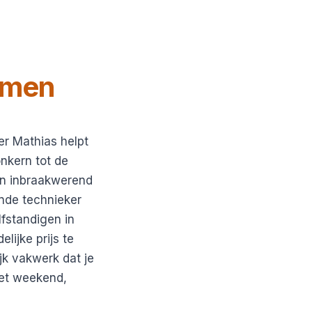
men
er Mathias helpt
nkern tot de
een inbraakwerend
ende technieker
lfstandigen in
lijke prijs te
jk vakwerk dat je
het weekend,