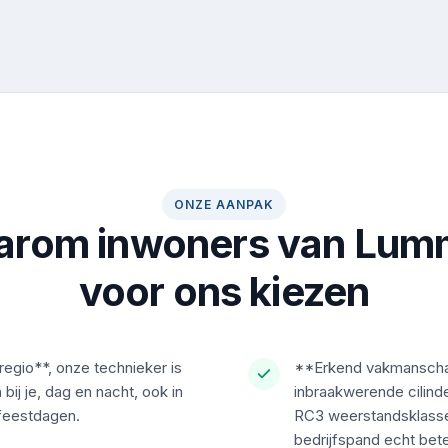
ONZE AANPAK
rom inwoners van Lu
voor ons kiezen
regio**, onze technieker is
**Erkend vakmanscha
bij je, dag en nacht, ook in
inbraakwerende cilind
feestdagen.
RC3 weerstandsklasse
bedrijfspand echt beter