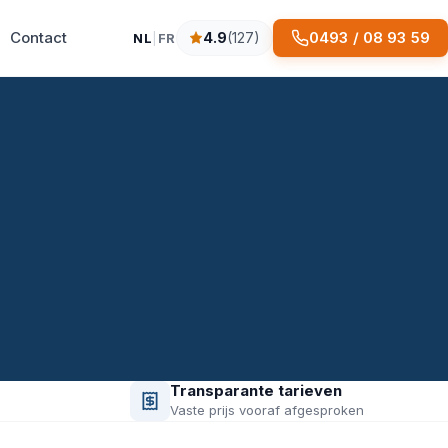
Contact
0493 / 08 93 59
4.9
(127)
NL
|
FR
4.9 sterren op basis van 127 reviews
Transparante tarieven
Vaste prijs vooraf afgesproken