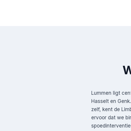
W
Lummen ligt cent
Hasselt en Genk.
zelf, kent de Li
ervoor dat we bi
spoedinterventie