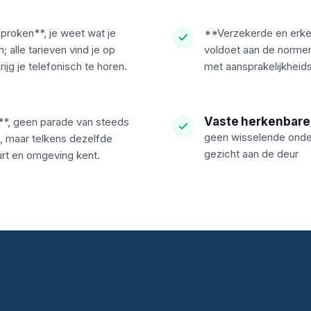
proken**, je weet wat je
**Verzekerde en erke
 alle tarieven vind je op
voldoet aan de normen,
rijg je telefonisch te horen.
met aansprakelijkheid
Vaste herkenbare
**, geen parade van steeds
geen wisselende onder
 maar telkens dezelfde
gezicht aan de deur
urt en omgeving kent.