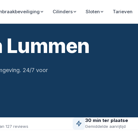
Inbraakbeveiliging
Cilinders
Sloten
Tarieven
in Lummen
mgeving. 24/7 voor
30 min ter plaatse
an 127 reviews
Gemiddelde aanrijtijd