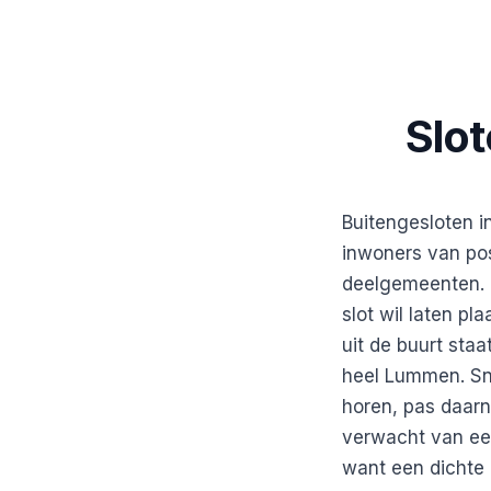
Slo
Buitengesloten i
inwoners van pos
deelgemeenten. O
slot wil laten p
uit de buurt staa
heel Lummen. Snel
horen, pas daarn
verwacht van een
want een dichte