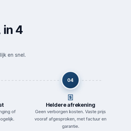
 in 4
ijk en snel.
04
st
Heldere afrekening
nging of
Geen verborgen kosten. Vaste prijs
ogelijk.
vooraf afgesproken, met factuur en
garantie.