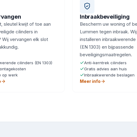
ervangen
Inbraakbeveiliging
, sleutel kwijt of toe aan
Bescherm uw woning of bedr
iligde cilinders in
Lummen tegen inbraak. Wij
Wij vervangen elk slot
installeren inbraakwerende 
akkundig.
(EN 1303) en bijpassende
beveiligingsmaatregelen.
werende cilinders (EN 1303)
Anti-kerntrek cilinders
ontagekosten
Gratis advies aan huis
e op werk
Inbraakwerende beslagen
o
Meer info