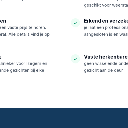
geschikt voor weersta
ven
Erkend en verzek
een vaste prijs te horen.
je laat een profession
f. Alle details vind je op
aangesloten is en waar
k
Vaste herkenbare
chnieker voor Izegem en
geen wisselende onder
nde gezichten bij elke
gezicht aan de deur