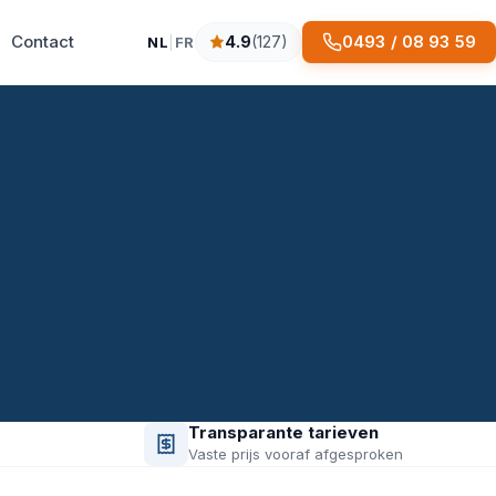
Contact
0493 / 08 93 59
4.9
(127)
NL
|
FR
4.9 sterren op basis van 127 reviews
Transparante tarieven
Vaste prijs vooraf afgesproken