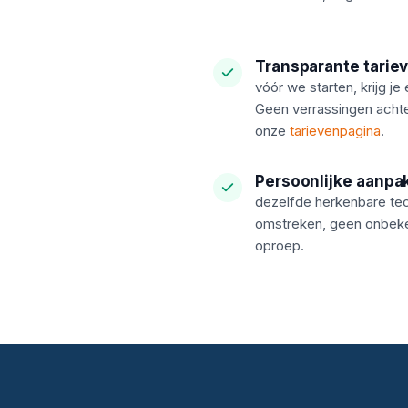
Transparante tarie
vóór we starten, krijg je 
Geen verrassingen achtera
onze
tarievenpagina
.
Persoonlijke aanpa
dezelfde herkenbare te
omstreken, geen onbeke
oproep.