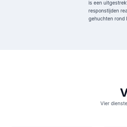
is een uitgestre
responstijden rea
gehuchten rond I
V
Vier dienst