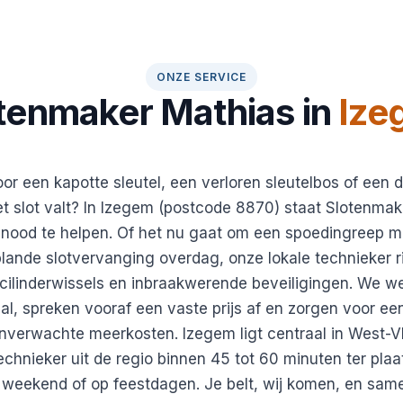
ONZE SERVICE
tenmaker Mathias in
Ize
or een kapotte sleutel, een verloren sleutelbos of een d
t slot valt? In Izegem (postcode 8870) staat Slotenmak
e nood te helpen. Of het nu gaat om een spoedingreep m
lande slotvervanging overdag, onze lokale technieker rij
cilinderwissels en inbraakwerende beveiligingen. We w
aal, spreken vooraf een vaste prijs af en zorgen voor ee
nverwachte meerkosten. Izegem ligt centraal in West-V
chnieker uit de regio binnen 45 tot 60 minuten ter plaat
t weekend of op feestdagen. Je belt, wij komen, en sa