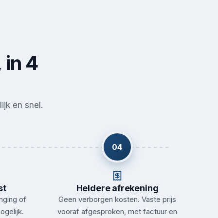
 in 4
ijk en snel.
04
st
Heldere afrekening
nging of
Geen verborgen kosten. Vaste prijs
ogelijk.
vooraf afgesproken, met factuur en