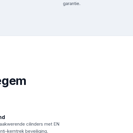
garantie.
zegem
nd
raakwerende cilinders met EN
nti-kerntrek beveiliging,