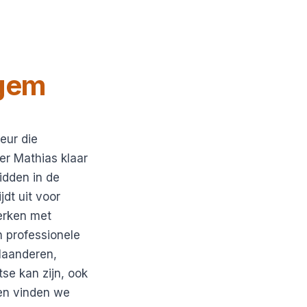
gem
eur die
er Mathias klaar
idden in de
dt uit voor
erken met
n professionele
laanderen,
se kan zijn, ook
men vinden we