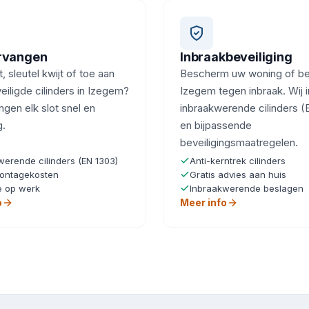
ervangen
Inbraakbeveiliging
, sleutel kwijt of toe aan
Bescherm uw woning of bedr
eiligde cilinders in Izegem?
Izegem tegen inbraak. Wij i
ngen elk slot snel en
inbraakwerende cilinders (
g.
en bijpassende
beveiligingsmaatregelen.
werende cilinders (EN 1303)
Anti-kerntrek cilinders
ontagekosten
Gratis advies aan huis
e op werk
Inbraakwerende beslagen
o
Meer info