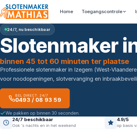
Home
Toegangscontrole
24/7, nu beschikbaar
Slotenmaker i
binnen 45 tot 60 minuten ter plaatse
Professionele slotenmaker in Izegem (West-Vlaander
voor noodopeningen, slotvervanging en inbraakbeveili
BEL DIRECT: 24/7
0493 / 08 93 59
We pakken op binnen 30 seconden.
24/7 beschikbaar
4.9/5
Ook 's nachts en in het weekend
op basis v