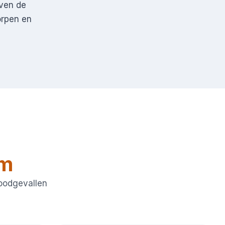
jven de
orpen en
em
noodgevallen