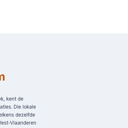
m
k, kent de
ties. Die lokale
telkens dezelfde
West-Vlaanderen