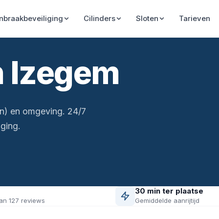
Inbraakbeveiliging
Cilinders
Sloten
Tarieven
n Izegem
en) en omgeving. 24/7
ging.
30 min ter plaatse
an 127 reviews
Gemiddelde aanrijtijd