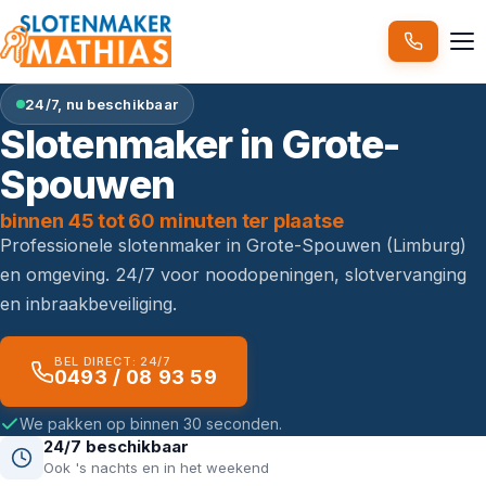
24/7, nu beschikbaar
Slotenmaker in Grote-
Spouwen
binnen 45 tot 60 minuten ter plaatse
Professionele slotenmaker in Grote-Spouwen (Limburg)
en omgeving. 24/7 voor noodopeningen, slotvervanging
en inbraakbeveiliging.
BEL DIRECT: 24/7
0493 / 08 93 59
We pakken op binnen 30 seconden.
24/7 beschikbaar
Ook 's nachts en in het weekend