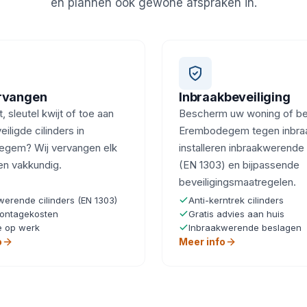
en plannen ook gewone afspraken in.
ervangen
Inbraakbeveiliging
, sleutel kwijt of toe aan
Bescherm uw woning of bedr
iligde cilinders in
Erembodegem tegen inbraa
gem? Wij vervangen elk
installeren inbraakwerende 
 en vakkundig.
(EN 1303) en bijpassende
beveiligingsmaatregelen.
werende cilinders (EN 1303)
Anti-kerntrek cilinders
ontagekosten
Gratis advies aan huis
e op werk
Inbraakwerende beslagen
o
Meer info