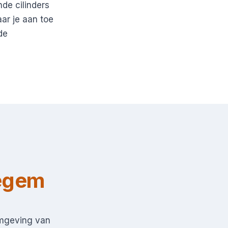
de cilinders
ar je aan toe
de
egem
omgeving van