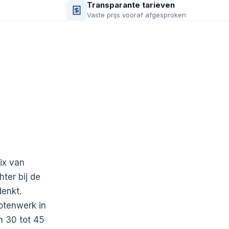
Transparante tarieven
Vaste prijs vooraf afgesproken
ix van
ter bij de
denkt.
otenwerk in
n 30 tot 45