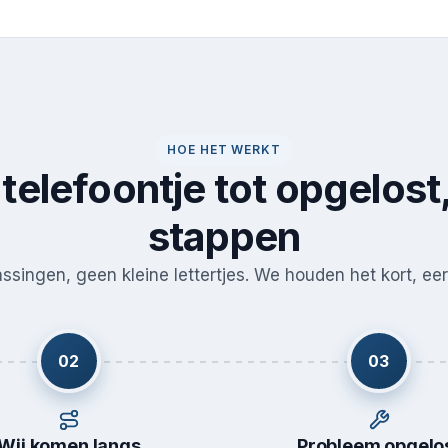
HOE HET WERKT
telefoontje tot opgelost,
stappen
singen, geen kleine lettertjes. We houden het kort, eerl
02
03
Wij komen langs
Probleem opgelo