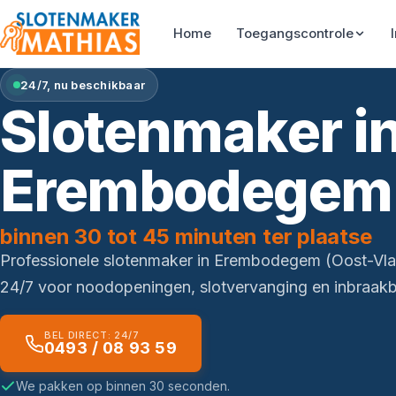
Home
Toegangscontrole
24/7, nu beschikbaar
Slotenmaker i
Erembodegem
binnen 30 tot 45 minuten ter plaatse
Professionele slotenmaker in Erembodegem (Oost-Vl
24/7 voor noodopeningen, slotvervanging en inbraakbe
BEL DIRECT: 24/7
0493 / 08 93 59
We pakken op binnen 30 seconden.