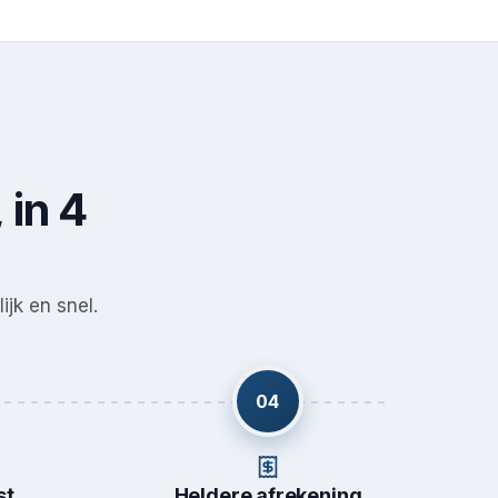
 in 4
ijk en snel.
04
st
Heldere afrekening