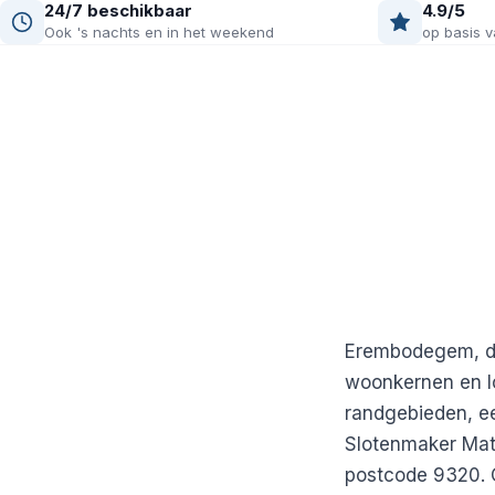
24/7 beschikbaar
4.9/5
Ook 's nachts en in het weekend
op basis v
Erembodegem, de
woonkernen en lok
randgebieden, een
Slotenmaker Math
postcode 9320. O