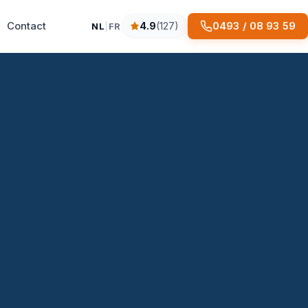
Contact
0493 / 08 93 59
4.9
(127)
NL
|
FR
4.9 sterren op basis van 127 reviews