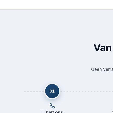
Van 
Geen verras
01
U belt ons