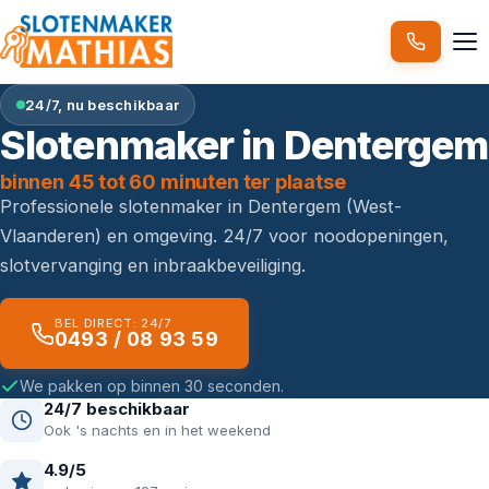
24/7, nu beschikbaar
Slotenmaker in Dentergem
binnen 45 tot 60 minuten ter plaatse
Professionele slotenmaker in Dentergem (West-
Vlaanderen) en omgeving. 24/7 voor noodopeningen,
slotvervanging en inbraakbeveiliging.
BEL DIRECT: 24/7
0493 / 08 93 59
We pakken op binnen 30 seconden.
24/7 beschikbaar
Ook 's nachts en in het weekend
4.9/5